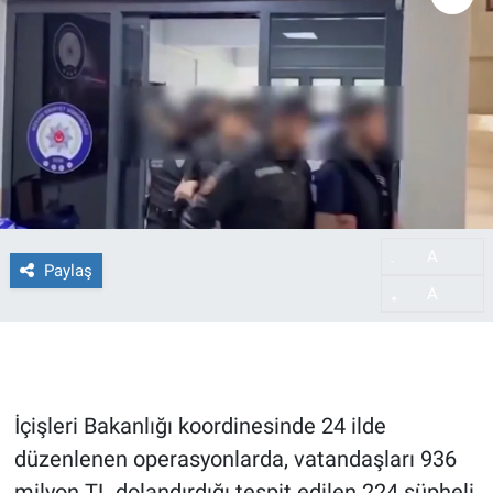
A
-
Paylaş
A
+
İçişleri Bakanlığı koordinesinde 24 ilde
düzenlenen operasyonlarda, vatandaşları 936
milyon TL dolandırdığı tespit edilen 224 şüpheli