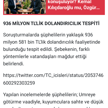
konuşuluyor? Kemal
Kılıçdaroğlu mu, Özgür
Özel mi?
936 MİLYON TL'LİK DOLANDIRICILIK TESPİTİ
Soruşturmalarda şüphelilerin yaklaşık 936
milyon 581 bin TL'lik dolandırıcılık faaliyetinde
bulunduğu tespit edildi. Şebekenin, farklı
yöntemlerle vatandaşları mağdur ettiği
belirlendi.
https://twitter.com/TC_icisleri/status/2053746
600292303259
Yapılan incelemelerde şüphelilerin; Umreye
götürme vaadiyle, kuyumculara sahte ve düşük