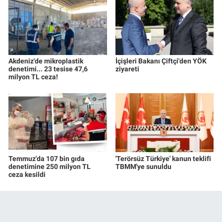
Akdeniz'de mikroplastik
İçişleri Bakanı Çiftçi'den YÖK
denetimi... 23 tesise 47,6
ziyareti
milyon TL ceza!
Temmuz'da 107 bin gıda
'Terörsüz Türkiye' kanun teklifi
denetimine 250 milyon TL
TBMM'ye sunuldu
ceza kesildi