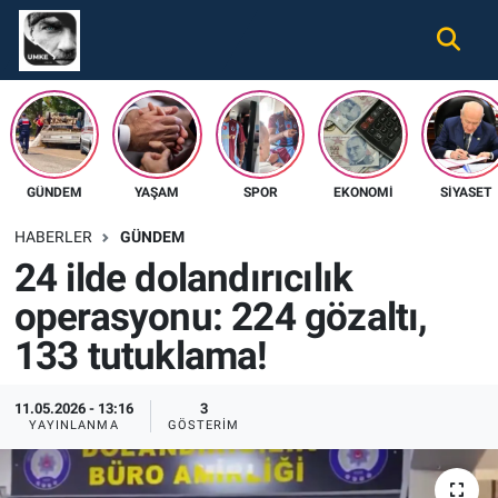
Gündem
Nöbetçi Eczaneler
Ekonomi
Hava Durumu
GÜNDEM
YAŞAM
SPOR
EKONOMI
SIYASET
Spor
Namaz Vakitleri
HABERLER
GÜNDEM
Magazin
Trafik Durumu
24 ilde dolandırıcılık
operasyonu: 224 gözaltı,
Tüm Haberler
Süper Lig Puan Durumu ve Fikstür
133 tutuklama!
İletişim
Tüm Manşetler
11.05.2026 - 13:16
3
Künye
Son Dakika Haberleri
YAYINLANMA
GÖSTERIM
Haber Arşivi