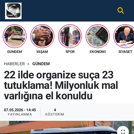
Gündem
Nöbetçi Eczaneler
Ekonomi
Hava Durumu
GÜNDEM
YAŞAM
SPOR
EKONOMI
SIYASET
Spor
Namaz Vakitleri
HABERLER
GÜNDEM
Magazin
Trafik Durumu
22 ilde organize suça 23
tutuklama! Milyonluk mal
Tüm Haberler
Süper Lig Puan Durumu ve Fikstür
varlığına el konuldu
İletişim
Tüm Manşetler
07.05.2026 - 14:45
4
Künye
Son Dakika Haberleri
YAYINLANMA
GÖSTERIM
Haber Arşivi