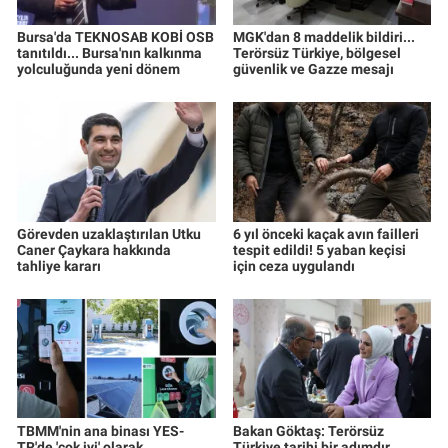
Bursa'da TEKNOSAB KOBİ OSB
MGK'dan 8 maddelik bildiri...
tanıtıldı... Bursa'nın kalkınma
Terörsüz Türkiye, bölgesel
yolculuğunda yeni dönem
güvenlik ve Gazze mesajı
Görevden uzaklaştırılan Utku
6 yıl önceki kaçak avın failleri
Caner Çaykara hakkında
tespit edildi! 5 yaban keçisi
tahliye kararı
için ceza uygulandı
TBMM'nin ana binası YES-
Bakan Göktaş: Terörsüz
TR'de 'çok iyi' olarak
Türkiye tarihi bir adımdır