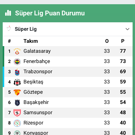
Süper Lig Puan Durumu
Süper Lig
#
Takım
O
P
Galatasaray
33
77
1
Fenerbahçe
33
73
2
Trabzonspor
33
69
3
Beşiktaş
33
59
4
Göztepe
33
55
5
Başakşehir
33
54
6
Samsunspor
33
48
7
Rizespor
33
40
8
Konyaspor
33
40
9