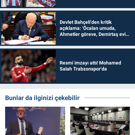
Devlet Bahçeli'den kritik
açıklama: 'Öcalan umuda,
Ahmetler göreve, Demirtaş evine
dönmelidir'
Resmi imzayı attı! Mohamed
Salah Trabzonspor'da
Bunlar da ilginizi çekebilir