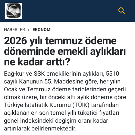
Gündem
Nöbetçi Eczaneler
HABERLER
EKONOMI
2026 yılı temmuz ödeme
Ekonomi
Hava Durumu
döneminde emekli aylıkları
Spor
Namaz Vakitleri
ne kadar arttı?
Magazin
Trafik Durumu
Bağ-kur ve SSK emeklilerinin aylıkları, 5510
sayılı Kanunun 55. Maddesine göre, her yılın
Tüm Haberler
Süper Lig Puan Durumu ve Fikstür
Ocak ve Temmuz ödeme tarihlerinden geçerli
olmak üzere, bir önceki altı aylık döneme göre
İletişim
Tüm Manşetler
Türkiye İstatistik Kurumu (TÜİK) tarafından
açıklanan en son temel yıllı tüketici fiyatları
Künye
Son Dakika Haberleri
genel indeksindeki değişim oranı kadar
artırılarak belirlenmektedir.
Haber Arşivi