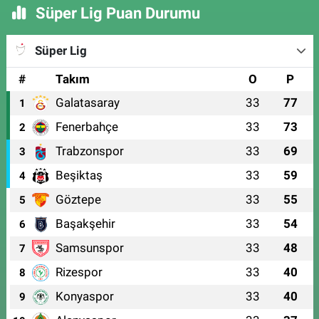
Süper Lig Puan Durumu
Süper Lig
#
Takım
O
P
Galatasaray
33
77
1
Fenerbahçe
33
73
2
Trabzonspor
33
69
3
Beşiktaş
33
59
4
Göztepe
33
55
5
Başakşehir
33
54
6
Samsunspor
33
48
7
Rizespor
33
40
8
Konyaspor
33
40
9