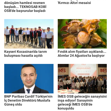
dönüşüm hamlesi resmen
'Kırmızı Altın' mesaisi
başladı... TEKNOSAB KOBİ
OSB'de başvurular başladı
Kayseri Kocasinan'da tarım
Fındık alım fiyatları açıklandı...
buluşması hasatla açıldı
Alımlar 24 Ağustos'ta başlıyor
BNP Paribas Cardif Türkiye'nin
İMES OSB geleceğin sanayisini
İç Denetim Direktörü Mustafa
inşa ediyor! Sanayinin
Güneş oldu
geleceği İMES OSB'de
konuşuldu