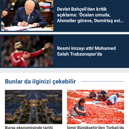
Devlet Bahçeli'den kritik
açıklama: 'Öcalan umuda,
Ahmetler göreve, Demirtaş evine
dönmelidir'
Resmi imzayı attı! Mohamed
Salah Trabzonspor'da
Bunlar da ilginizi çekebilir
Bursa ekonomisinde tarihi
İzmir Büyükşehir'den Torbalı'da