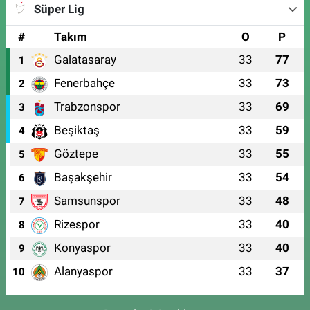
Süper Lig
#
Takım
O
P
Galatasaray
33
77
1
Fenerbahçe
33
73
2
Trabzonspor
33
69
3
Beşiktaş
33
59
4
Göztepe
33
55
5
Başakşehir
33
54
6
Samsunspor
33
48
7
Rizespor
33
40
8
Konyaspor
33
40
9
Alanyaspor
33
37
10