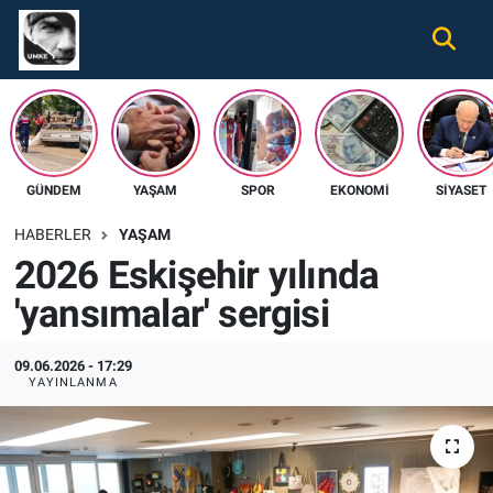
Gündem
Nöbetçi Eczaneler
Ekonomi
Hava Durumu
GÜNDEM
YAŞAM
SPOR
EKONOMI
SIYASET
Spor
Namaz Vakitleri
HABERLER
YAŞAM
Magazin
Trafik Durumu
2026 Eskişehir yılında
'yansımalar' sergisi
Tüm Haberler
Süper Lig Puan Durumu ve Fikstür
İletişim
Tüm Manşetler
09.06.2026 - 17:29
YAYINLANMA
Künye
Son Dakika Haberleri
Haber Arşivi