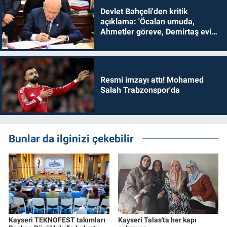
Devlet Bahçeli'den kritik
açıklama: 'Öcalan umuda,
Ahmetler göreve, Demirtaş evine
dönmelidir'
Resmi imzayı attı! Mohamed
Salah Trabzonspor'da
Bunlar da ilginizi çekebilir
Kayseri TEKNOFEST takımları
Kayseri Talas'ta her kapı