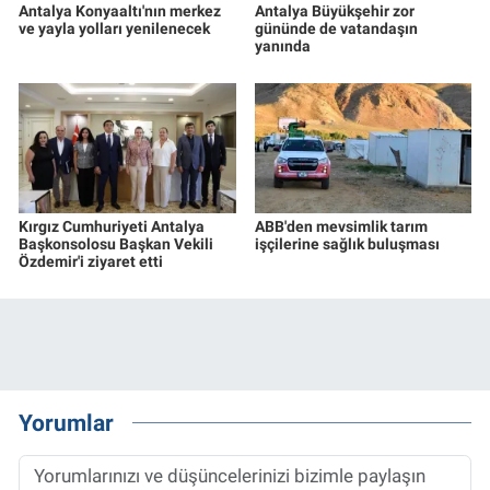
Antalya Konyaaltı'nın merkez
Antalya Büyükşehir zor
ve yayla yolları yenilenecek
gününde de vatandaşın
yanında
Kırgız Cumhuriyeti Antalya
ABB'den mevsimlik tarım
Başkonsolosu Başkan Vekili
işçilerine sağlık buluşması
Özdemir'i ziyaret etti
Yorumlar