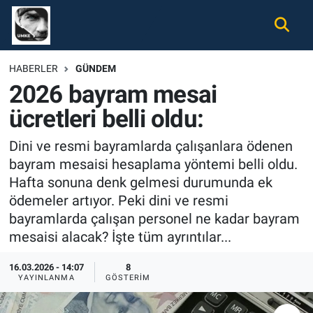
Gündem
Nöbetçi Eczaneler
HABERLER
GÜNDEM
2026 bayram mesai
Ekonomi
Hava Durumu
ücretleri belli oldu:
Spor
Namaz Vakitleri
Dini ve resmi bayramlarda çalışanlara ödenen
Magazin
Trafik Durumu
bayram mesaisi hesaplama yöntemi belli oldu.
Hafta sonuna denk gelmesi durumunda ek
Tüm Haberler
Süper Lig Puan Durumu ve Fikstür
ödemeler artıyor. Peki dini ve resmi
bayramlarda çalışan personel ne kadar bayram
İletişim
Tüm Manşetler
mesaisi alacak? İşte tüm ayrıntılar...
Künye
Son Dakika Haberleri
16.03.2026 - 14:07
8
YAYINLANMA
GÖSTERIM
Haber Arşivi