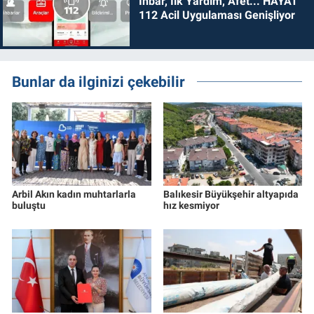
İhbar, İlk Yardım, Afet... HAYAT
112 Acil Uygulaması Genişliyor
Bunlar da ilginizi çekebilir
Arbil Akın kadın muhtarlarla
Balıkesir Büyükşehir altyapıda
buluştu
hız kesmiyor