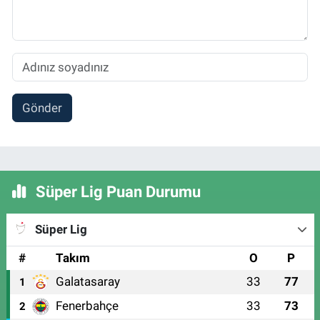
Gönder
Süper Lig Puan Durumu
Süper Lig
#
Takım
O
P
Galatasaray
33
77
1
Fenerbahçe
33
73
2