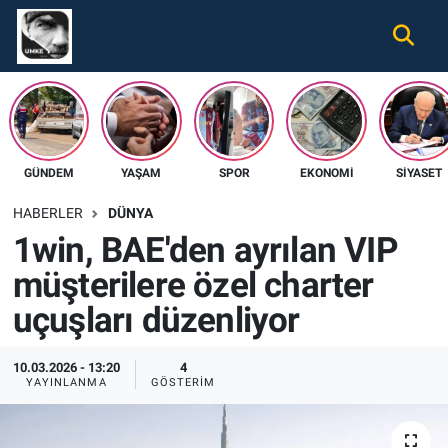
Gündem
Nöbetçi Eczaneler
Ekonomi
Hava Durumu
GÜNDEM
YAŞAM
SPOR
EKONOMI
SIYASET
Spor
Namaz Vakitleri
HABERLER
DÜNYA
Magazin
Trafik Durumu
1win, BAE'den ayrılan VIP
müşterilere özel charter
Tüm Haberler
Süper Lig Puan Durumu ve Fikstür
uçuşları düzenliyor
İletişim
Tüm Manşetler
10.03.2026 - 13:20
4
Künye
Son Dakika Haberleri
YAYINLANMA
GÖSTERIM
Haber Arşivi