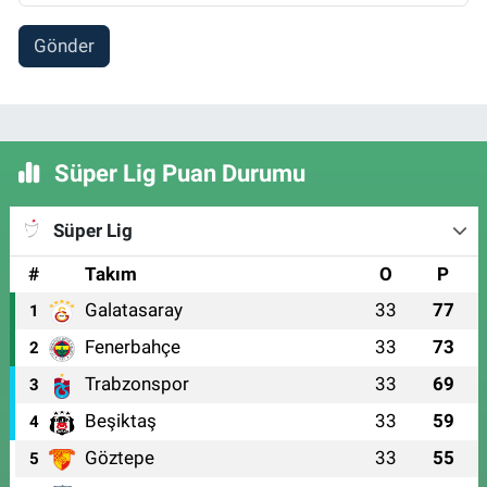
Gönder
Süper Lig Puan Durumu
Süper Lig
#
Takım
O
P
Galatasaray
33
77
1
Fenerbahçe
33
73
2
Trabzonspor
33
69
3
Beşiktaş
33
59
4
Göztepe
33
55
5