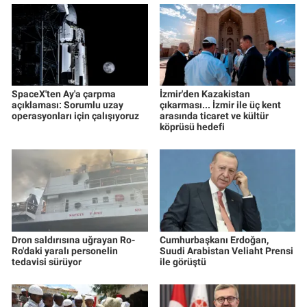
SpaceX'ten Ay'a çarpma
İzmir'den Kazakistan
açıklaması: Sorumlu uzay
çıkarması... İzmir ile üç kent
operasyonları için çalışıyoruz
arasında ticaret ve kültür
köprüsü hedefi
Dron saldırısına uğrayan Ro-
Cumhurbaşkanı Erdoğan,
Ro'daki yaralı personelin
Suudi Arabistan Veliaht Prensi
tedavisi sürüyor
ile görüştü