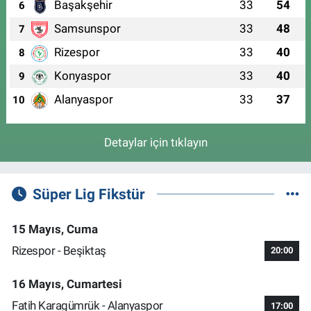
Başakşehir
33
54
6
Samsunspor
33
48
7
Rizespor
33
40
8
Konyaspor
33
40
9
Alanyaspor
33
37
10
Detaylar için tıklayın
Süper Lig Fikstür
15 Mayıs, Cuma
Rizespor - Beşiktaş
20:00
16 Mayıs, Cumartesi
Fatih Karagümrük - Alanyaspor
17:00