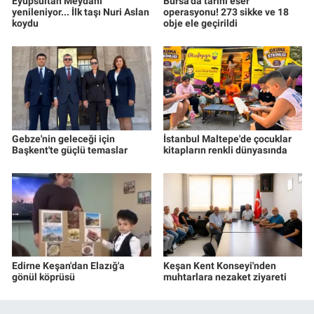
Eyüpsultan Meydanı
Bursa'da tarihi eser
yenileniyor... İlk taşı Nuri Aslan
operasyonu! 273 sikke ve 18
koydu
obje ele geçirildi
Gebze'nin geleceği için
İstanbul Maltepe'de çocuklar
Başkent'te güçlü temaslar
kitapların renkli dünyasında
Edirne Keşan'dan Elazığ'a
Keşan Kent Konseyi'nden
gönül köprüsü
muhtarlara nezaket ziyareti