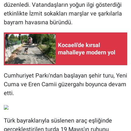
düzenledi. Vatandaşların yoğun ilgi gösterdiği
etkinlikte İzmit sokakları marşlar ve şarkılarla
bayram havasına büründü.
Kocaeli'de kırsal
mahalleye modern yol
Cumhuriyet Parkı'ndan başlayan şehir turu, Yeni
Cuma ve Eren Camii güzergahı boyunca devam
etti.
Türk bayraklarıyla süslenen araç eşliğinde
gerçekleştirilen turda 19 Mayıs'ın ruhunu