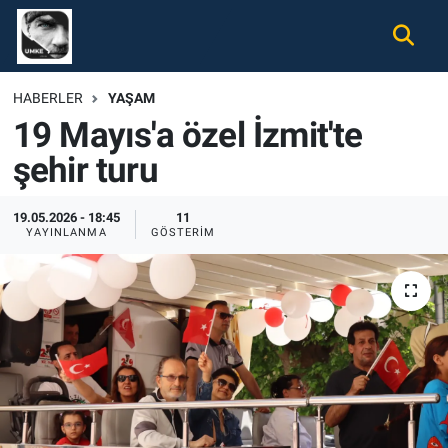
Gündem
Nöbetçi Eczaneler
HABERLER
YAŞAM
19 Mayıs'a özel İzmit'te
Ekonomi
Hava Durumu
şehir turu
Spor
Namaz Vakitleri
19.05.2026 - 18:45
11
Magazin
Trafik Durumu
YAYINLANMA
GÖSTERIM
Tüm Haberler
Süper Lig Puan Durumu ve Fikstür
İletişim
Tüm Manşetler
Künye
Son Dakika Haberleri
Haber Arşivi