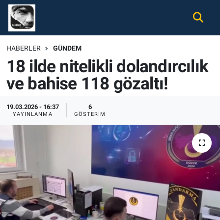
Gündem
Nöbetçi Eczaneler
HABERLER
GÜNDEM
18 ilde nitelikli dolandırcılık
Ekonomi
Hava Durumu
ve bahise 118 gözaltı!
Spor
Namaz Vakitleri
19.03.2026 - 16:37
6
Magazin
Trafik Durumu
YAYINLANMA
GÖSTERIM
Tüm Haberler
Süper Lig Puan Durumu ve Fikstür
İletişim
Tüm Manşetler
Künye
Son Dakika Haberleri
Haber Arşivi