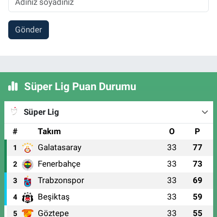
Gönder
Süper Lig Puan Durumu
Süper Lig
#
Takım
O
P
Galatasaray
33
77
1
Fenerbahçe
33
73
2
Trabzonspor
33
69
3
Beşiktaş
33
59
4
Göztepe
33
55
5