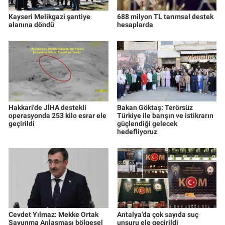
Kayseri Melikgazi şantiye
688 milyon TL tarımsal destek
alanına döndü
hesaplarda
Hakkari'de JİHA destekli
Bakan Göktaş: Terörsüz
operasyonda 253 kilo esrar ele
Türkiye ile barışın ve istikrarın
geçirildi
güçlendiği gelecek
hedefliyoruz
Cevdet Yılmaz: Mekke Ortak
Antalya'da çok sayıda suç
Savunma Anlaşması bölgesel
unsuru ele geçirildi