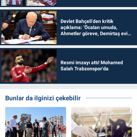
Devlet Bahçeli'den kritik
açıklama: 'Öcalan umuda,
Ahmetler göreve, Demirtaş evine
dönmelidir'
Resmi imzayı attı! Mohamed
Salah Trabzonspor'da
Bunlar da ilginizi çekebilir