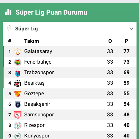
Süper Lig Puan Durumu
Süper Lig
#
Takım
O
P
Galatasaray
33
77
1
Fenerbahçe
33
73
2
Trabzonspor
33
69
3
Beşiktaş
33
59
4
Göztepe
33
55
5
Başakşehir
33
54
6
Samsunspor
33
48
7
Rizespor
33
40
8
Konyaspor
33
40
9