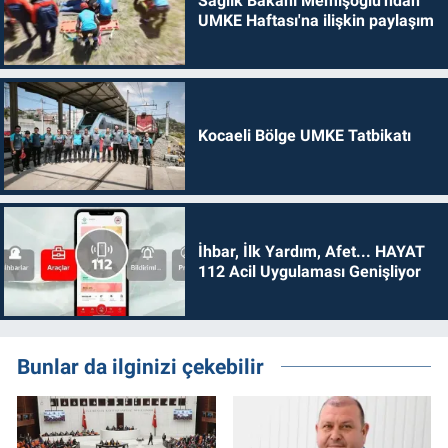
Sağlık Bakanı Memişoğlu'ndan
UMKE Haftası'na ilişkin paylaşım
Kocaeli Bölge UMKE Tatbikatı
İhbar, İlk Yardım, Afet... HAYAT
112 Acil Uygulaması Genişliyor
Bunlar da ilginizi çekebilir