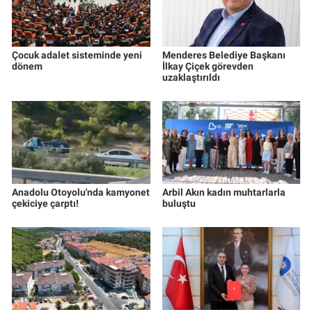
Çocuk adalet sisteminde yeni
Menderes Belediye Başkanı
dönem
İlkay Çiçek görevden
uzaklaştırıldı
Anadolu Otoyolu'nda kamyonet
Arbil Akın kadın muhtarlarla
çekiciye çarptı!
buluştu