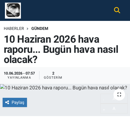
Gündem
Nöbetçi Eczaneler
HABERLER
GÜNDEM
10 Haziran 2026 hava
Ekonomi
Hava Durumu
raporu... Bugün hava nasıl
Spor
Namaz Vakitleri
olacak?
Magazin
Trafik Durumu
10.06.2026 - 07:57
2
YAYINLANMA
GÖSTERIM
Tüm Haberler
Süper Lig Puan Durumu ve Fikstür
İletişim
Tüm Manşetler
A
-
Paylaş
A
Künye
Son Dakika Haberleri
+
Haber Arşivi