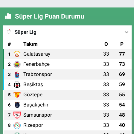
Süper Lig Puan Durumu
Süper Lig
#
Takım
O
P
Galatasaray
33
77
1
Fenerbahçe
33
73
2
Trabzonspor
33
69
3
Beşiktaş
33
59
4
Göztepe
33
55
5
Başakşehir
33
54
6
Samsunspor
33
48
7
Rizespor
33
40
8