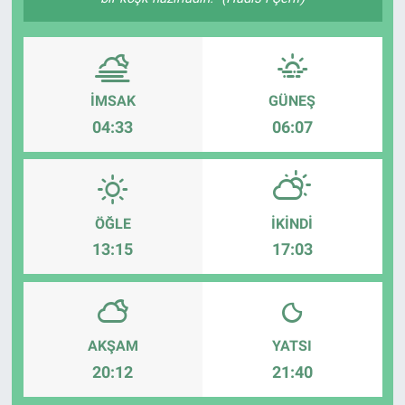
İMSAK
GÜNEŞ
04:33
06:07
ÖĞLE
İKINDI
13:15
17:03
AKŞAM
YATSI
20:12
21:40