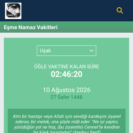
Gündem
Nöbetçi Eczaneler
Eşme Namaz Vakitleri
Ekonomi
Hava Durumu
Uşak
Spor
Namaz Vakitleri
ÖĞLE VAKTİNE KALAN SÜRE
Magazin
Trafik Durumu
02:46:20
Tüm Haberler
Süper Lig Puan Durumu ve Fikstür
10 Ağustos 2026
27 Safer 1448
İletişim
Tüm Manşetler
Künye
Son Dakika Haberleri
Kim bir hastayı veya Allah için sevdiği kardeşini ziyaret
ederse, bir melek, ona şöyle nidâ eder: "Ne iyi yaptın,
yürüdüğün yol ne hoş, (bu ziyaretle) Cennet’te kendine
Haber Arşivi
bir köşk hazırladın!" (Hadis-i Şerif)