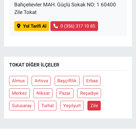
Bahçelievler MAH. Güçlü Sokak NO: 1 60400
Zile Tokat
Yol Tarifi Al
0 (356) 317 10 85
TOKAT DIĞER İLÇELER
Almus
Artova
Başçiftlik
Erbaa
Merkez
Niksar
Pazar
Reşadiye
Sulusaray
Turhal
Yeşilyurt
Zile