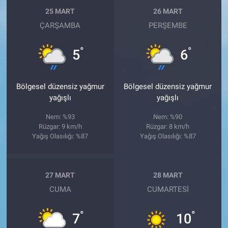
25 MART
26 MART
ÇARŞAMBA
PERŞEMBE
°
°
5
6
Bölgesel düzensiz yağmur
Bölgesel düzensiz yağmur
yağışlı
yağışlı
Nem: %93
Nem: %90
Rüzgar: 9 km/h
Rüzgar: 8 km/h
Yağış Olasılığı: %87
Yağış Olasılığı: %87
27 MART
28 MART
CUMA
CUMARTESI
°
°
7
10