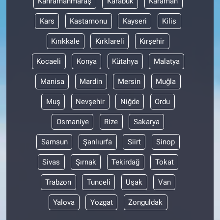
Kahramanmaraş
Karabük
Karaman
Kars
Kastamonu
Kayseri
Kilis
Kırıkkale
Kırklareli
Kırşehir
Kocaeli
Konya
Kütahya
Malatya
Manisa
Mardin
Mersin
Muğla
Muş
Nevşehir
Niğde
Ordu
Osmaniye
Rize
Sakarya
Samsun
Şanlıurfa
Siirt
Sinop
Sivas
Şırnak
Tekirdağ
Tokat
Trabzon
Tunceli
Uşak
Van
Yalova
Yozgat
Zonguldak