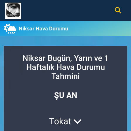
Gündem
Nöbetçi Eczaneler
Niksar Hava Durumu
Ekonomi
Hava Durumu
Spor
Namaz Vakitleri
Niksar Bugün, Yarın ve 1
Haftalık Hava Durumu
Magazin
Trafik Durumu
Tahmini
Tüm Haberler
Süper Lig Puan Durumu ve Fikstür
ŞU AN
İletişim
Tüm Manşetler
Künye
Son Dakika Haberleri
Tokat
Haber Arşivi