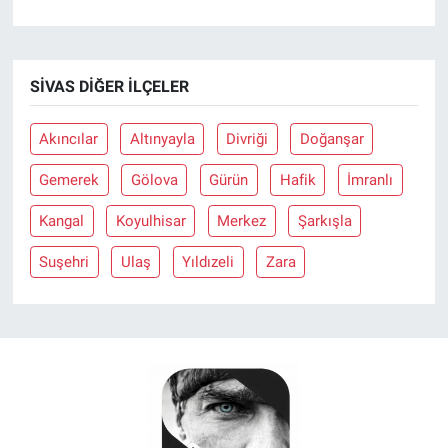
SIVAS DIĞER İLÇELER
Akıncılar
Altınyayla
Divriği
Doğanşar
Gemerek
Gölova
Gürün
Hafik
İmranlı
Kangal
Koyulhisar
Merkez
Şarkışla
Suşehri
Ulaş
Yıldızeli
Zara