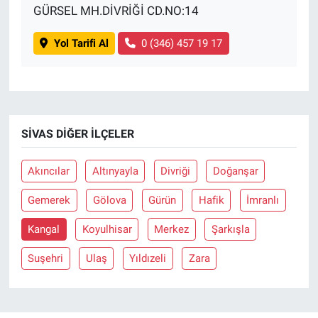
GÜRSEL MH.DİVRİĞİ CD.NO:14
Yol Tarifi Al
0 (346) 457 19 17
SIVAS DIĞER İLÇELER
Akıncılar
Altınyayla
Divriği
Doğanşar
Gemerek
Gölova
Gürün
Hafik
İmranlı
Kangal
Koyulhisar
Merkez
Şarkışla
Suşehri
Ulaş
Yıldızeli
Zara