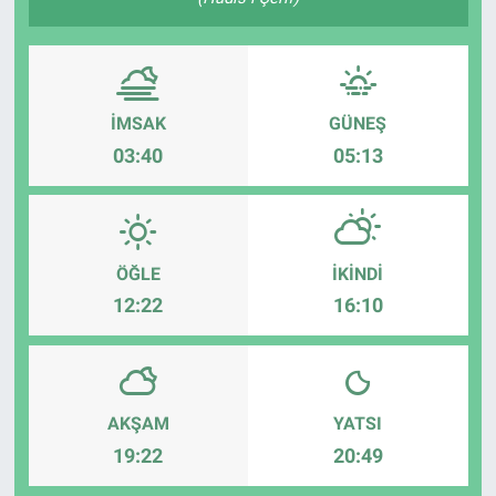
İMSAK
GÜNEŞ
03:40
05:13
ÖĞLE
İKINDI
12:22
16:10
AKŞAM
YATSI
19:22
20:49