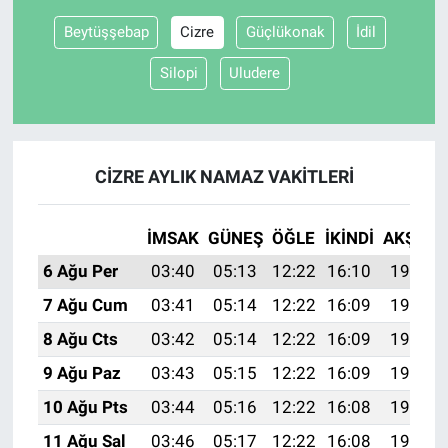
Beytüşşebap
Cizre
Güçlükonak
İdil
Silopi
Uludere
CIZRE AYLIK NAMAZ VAKITLERI
İMSAK
GÜNEŞ
ÖĞLE
İKINDI
AKŞAM
6 Ağu Per
03:40
05:13
12:22
16:10
19:22
7 Ağu Cum
03:41
05:14
12:22
16:09
19:21
8 Ağu Cts
03:42
05:14
12:22
16:09
19:20
9 Ağu Paz
03:43
05:15
12:22
16:09
19:19
10 Ağu Pts
03:44
05:16
12:22
16:08
19:17
11 Ağu Sal
03:46
05:17
12:22
16:08
19:16