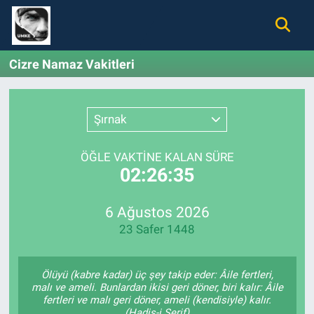
Gündem
Nöbetçi Eczaneler
Cizre Namaz Vakitleri
Ekonomi
Hava Durumu
Şırnak
Spor
Namaz Vakitleri
ÖĞLE VAKTİNE KALAN SÜRE
Magazin
Trafik Durumu
02:26:35
Tüm Haberler
Süper Lig Puan Durumu ve Fikstür
6 Ağustos 2026
23 Safer 1448
İletişim
Tüm Manşetler
Künye
Son Dakika Haberleri
Ölüyü (kabre kadar) üç şey takip eder: Âile fertleri,
malı ve ameli. Bunlardan ikisi geri döner, biri kalır: Âile
fertleri ve malı geri döner, ameli (kendisiyle) kalır.
Haber Arşivi
(Hadis-i Şerif)