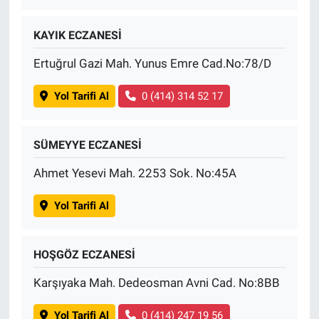
KAYIK ECZANESİ
Ertuğrul Gazi Mah. Yunus Emre Cad.No:78/D
Yol Tarifi Al
0 (414) 314 52 17
SÜMEYYE ECZANESİ
Ahmet Yesevi Mah. 2253 Sok. No:45A
Yol Tarifi Al
HOŞGÖZ ECZANESİ
Karşıyaka Mah. Dedeosman Avni Cad. No:8BB
Yol Tarifi Al
0 (414) 247 19 56