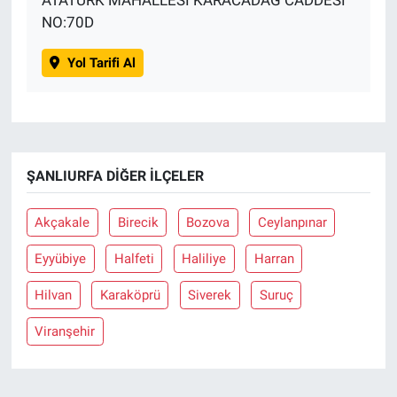
NO:70D
Yol Tarifi Al
ŞANLIURFA DIĞER İLÇELER
Akçakale
Birecik
Bozova
Ceylanpınar
Eyyübiye
Halfeti
Haliliye
Harran
Hilvan
Karaköprü
Siverek
Suruç
Viranşehir