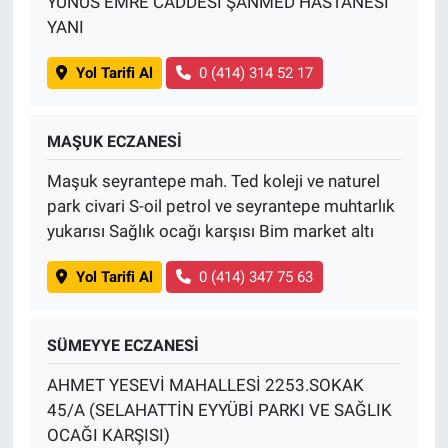
YUNUS EMRE CADDESİ ŞANMED HASTANESİ
YANI
Yol Tarifi Al
0 (414) 314 52 17
MAŞUK ECZANESİ
Maşuk seyrantepe mah. Ted koleji ve naturel
park civari S-oil petrol ve seyrantepe muhtarlık
yukarısı Sağlık ocağı karşısı Bim market altı
Yol Tarifi Al
0 (414) 347 75 63
SÜMEYYE ECZANESİ
AHMET YESEVİ MAHALLESİ 2253.SOKAK
45/A (SELAHATTİN EYYÜBİ PARKI VE SAĞLIK
OCAĞI KARŞISI)