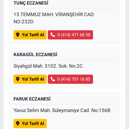
TUNÇ ECZANESİ
15 TEMMUZ MAH: VİRANŞEHİR CAD:
NO:232D
Yol Tarifi Al
0 (414) 471 68 58
KARAGÜL ECZANESİ
Siyahgül Mah. 3102. Sok. No:2C
Yol Tarifi Al
0 (414) 751 16 85
FARUK ECZANESİ
Yavuz Selim Mah. Süleymaniye Cad. No:156B
Yol Tarifi Al