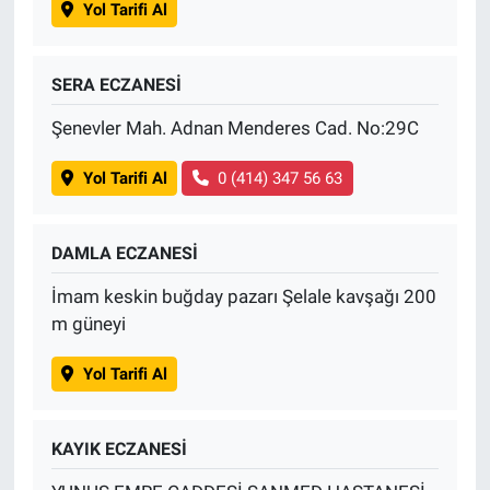
Yol Tarifi Al
SERA ECZANESİ
Şenevler Mah. Adnan Menderes Cad. No:29C
Yol Tarifi Al
0 (414) 347 56 63
DAMLA ECZANESİ
İmam keskin buğday pazarı Şelale kavşağı 200
m güneyi
Yol Tarifi Al
KAYIK ECZANESİ