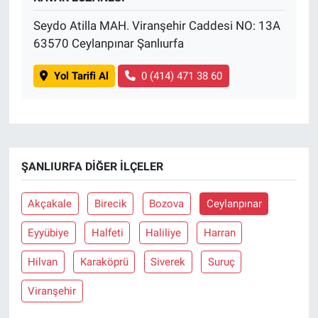
Seydo Atilla MAH. Viranşehir Caddesi NO: 13A
63570 Ceylanpınar Şanlıurfa
Yol Tarifi Al
0 (414) 471 38 60
ŞANLIURFA DIĞER İLÇELER
Akçakale
Birecik
Bozova
Ceylanpınar
Eyyübiye
Halfeti
Haliliye
Harran
Hilvan
Karaköprü
Siverek
Suruç
Viranşehir