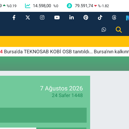
9
14.598,00
79.591,74
%
0.19
%
0
%
-1.82
rsa'da TEKNOSAB KOBİ OSB tanıtıldı... Bursa'nın kalkınma 
7 Ağustos 2026
24 Safer 1448