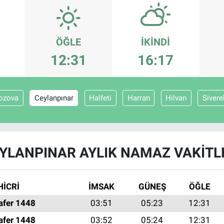
ÖĞLE
İKINDI
12:31
16:17
ozova
Ceylanpınar
Halfeti
Harran
Hilvan
Sivere
YLANPINAR AYLIK NAMAZ VAKITL
HİCRİ
İMSAK
GÜNEŞ
ÖĞLE
afer 1448
03:51
05:23
12:31
afer 1448
03:52
05:24
12:31