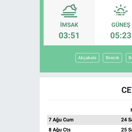
İMSAK
GÜNEŞ
03:51
05:23
Akçakale
Birecik
B
CE
7 Ağu Cum
24 S
8 Ağu Cts
25 S