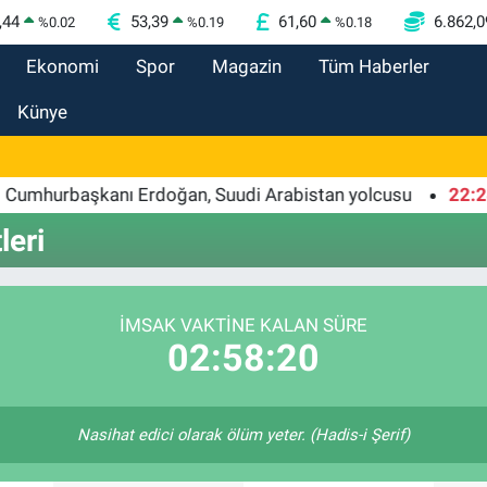
,44
53,39
61,60
6.862,0
%
0.02
%
0.19
%
0.18
Ekonomi
Spor
Magazin
Tüm Haberler
Künye
hurbaşkanı Erdoğan, Suudi Arabistan yolcusu
22:24
Bu
leri
İMSAK VAKTİNE KALAN SÜRE
02:58:20
Nasihat edici olarak ölüm yeter. (Hadis-i Şerif)