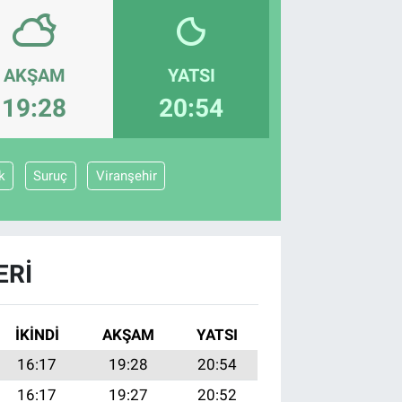
AKŞAM
YATSI
19:28
20:54
k
Suruç
Viranşehir
ERI
İKINDI
AKŞAM
YATSI
16:17
19:28
20:54
16:17
19:27
20:52