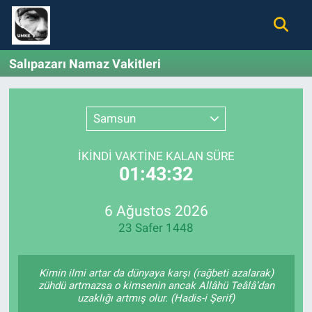
Gündem
Nöbetçi Eczaneler
Salıpazarı Namaz Vakitleri
Ekonomi
Hava Durumu
Samsun
Spor
Namaz Vakitleri
İKINDI VAKTİNE KALAN SÜRE
Magazin
Trafik Durumu
01:43:31
Tüm Haberler
Süper Lig Puan Durumu ve Fikstür
6 Ağustos 2026
23 Safer 1448
İletişim
Tüm Manşetler
Künye
Son Dakika Haberleri
Kimin ilmi artar da dünyaya karşı (rağbeti azalarak)
zühdü artmazsa o kimsenin ancak Allâhü Teâlâ’dan
uzaklığı artmış olur. (Hadis-i Şerif)
Haber Arşivi