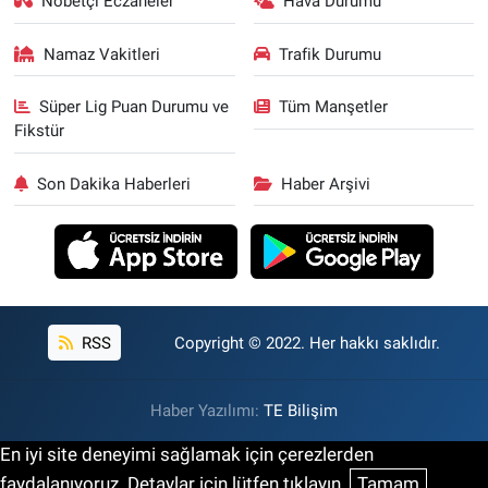
Nöbetçi Eczaneler
Hava Durumu
Namaz Vakitleri
Trafik Durumu
Süper Lig Puan Durumu ve
Tüm Manşetler
Fikstür
Son Dakika Haberleri
Haber Arşivi
RSS
Copyright © 2022. Her hakkı saklıdır.
Haber Yazılımı:
TE Bilişim
En iyi site deneyimi sağlamak için çerezlerden
faydalanıyoruz. Detaylar için lütfen tıklayın.
Tamam