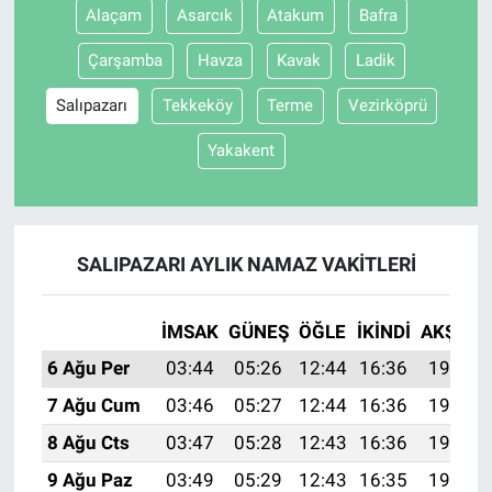
Alaçam
Asarcık
Atakum
Bafra
Çarşamba
Havza
Kavak
Ladik
Salıpazarı
Tekkeköy
Terme
Vezirköprü
Yakakent
SALIPAZARI AYLIK NAMAZ VAKITLERI
İMSAK
GÜNEŞ
ÖĞLE
İKINDI
AKŞAM
6 Ağu Per
03:44
05:26
12:44
16:36
19:51
7 Ağu Cum
03:46
05:27
12:44
16:36
19:50
8 Ağu Cts
03:47
05:28
12:43
16:36
19:49
9 Ağu Paz
03:49
05:29
12:43
16:35
19:48