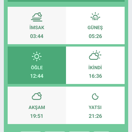
İMSAK
GÜNEŞ
03:44
05:26
ÖĞLE
İKINDI
12:44
16:36
AKŞAM
YATSI
19:51
21:26