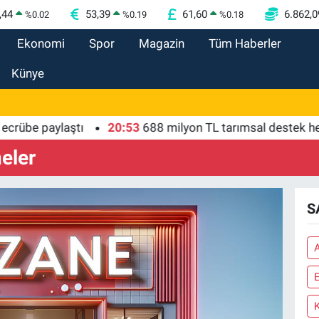
,44
53,39
61,60
6.862,0
%
0.02
%
0.19
%
0.18
Ekonomi
Spor
Magazin
Tüm Haberler
Künye
übe paylaştı
20:53
688 milyon TL tarımsal destek hesap
eler
S
E