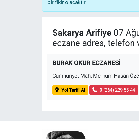
bir fikir olacaktır.
Sakarya Arifiye
07 Ağu
eczane adres, telefon 
BURAK OKUR ECZANESİ
Cumhuriyet Mah. Merhum Hasan Özc
Yol Tarifi Al
0 (264) 229 55 44