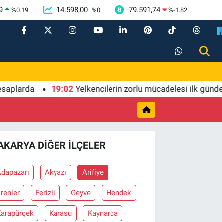
9
14.598,00
79.591,74
%
0.19
%
0
%
-1.82
larda
19:02
Yelkencilerin zorlu mücadelesi ilk günde nef
AKARYA DIĞER İLÇELER
Adapazarı
Akyazı
Arifiye
renler
Ferizli
Geyve
Hendek
Karapürçek
Karasu
Kaynarca