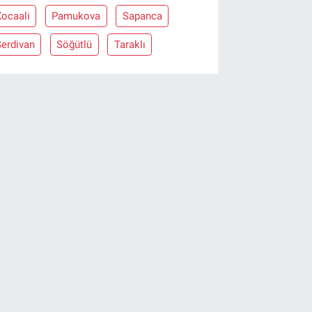
Kocaali
Pamukova
Sapanca
Serdivan
Söğütlü
Taraklı