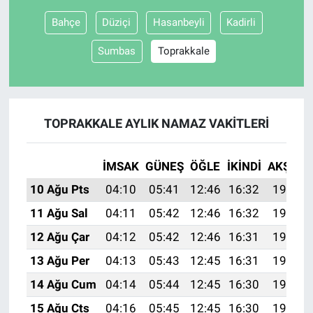
Bahçe
Düziçi
Hasanbeyli
Kadirli
Sumbas
Toprakkale
TOPRAKKALE AYLIK NAMAZ VAKITLERI
İMSAK
GÜNEŞ
ÖĞLE
İKINDI
AKŞAM
10 Ağu Pts
04:10
05:41
12:46
16:32
19:41
11 Ağu Sal
04:11
05:42
12:46
16:32
19:40
12 Ağu Çar
04:12
05:42
12:46
16:31
19:39
13 Ağu Per
04:13
05:43
12:45
16:31
19:38
14 Ağu Cum
04:14
05:44
12:45
16:30
19:36
15 Ağu Cts
04:16
05:45
12:45
16:30
19:35