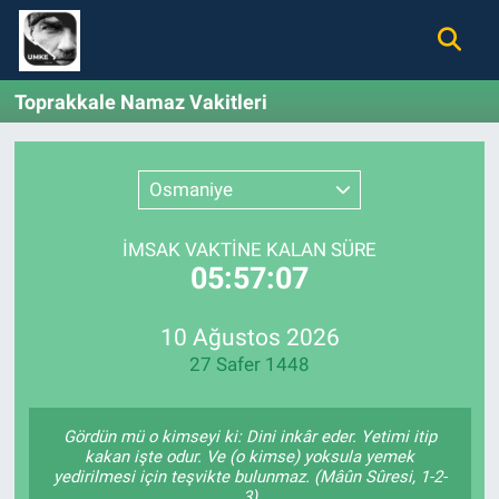
Gündem
Nöbetçi Eczaneler
Toprakkale Namaz Vakitleri
Ekonomi
Hava Durumu
Osmaniye
Spor
Namaz Vakitleri
İMSAK VAKTİNE KALAN SÜRE
Magazin
Trafik Durumu
05:57:07
Tüm Haberler
Süper Lig Puan Durumu ve Fikstür
10 Ağustos 2026
27 Safer 1448
İletişim
Tüm Manşetler
Künye
Son Dakika Haberleri
Gördün mü o kimseyi ki: Dini inkâr eder. Yetimi itip
kakan işte odur. Ve (o kimse) yoksula yemek
yedirilmesi için teşvikte bulunmaz. (Mâûn Sûresi, 1-2-
Haber Arşivi
3)