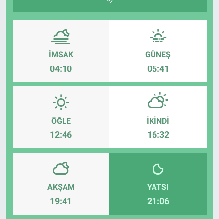
İMSAK
GÜNEŞ
04:10
05:41
ÖĞLE
İKINDI
12:46
16:32
AKŞAM
YATSI
19:41
21:06