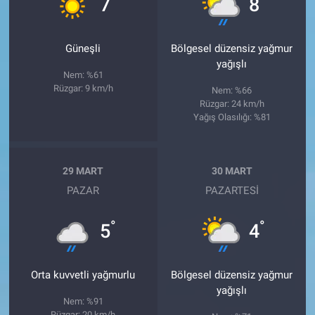
7
8
Güneşli
Bölgesel düzensiz yağmur
yağışlı
Nem: %61
Rüzgar: 9 km/h
Nem: %66
Rüzgar: 24 km/h
Yağış Olasılığı: %81
29 MART
30 MART
PAZAR
PAZARTESI
°
°
5
4
Orta kuvvetli yağmurlu
Bölgesel düzensiz yağmur
yağışlı
Nem: %91
Rüzgar: 20 km/h