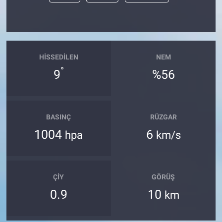
HISSEDILEN
NEM
°
9
%56
BASINÇ
RÜZGAR
1004
6
hpa
km/s
ÇIY
GÖRÜŞ
0.9
10
km