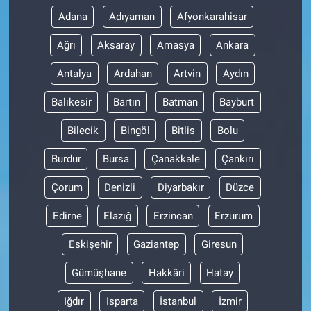
Adana
Adıyaman
Afyonkarahisar
Ağrı
Aksaray
Amasya
Ankara
Antalya
Ardahan
Artvin
Aydın
Balıkesir
Bartın
Batman
Bayburt
Bilecik
Bingöl
Bitlis
Bolu
Burdur
Bursa
Çanakkale
Çankırı
Çorum
Denizli
Diyarbakır
Düzce
Edirne
Elazığ
Erzincan
Erzurum
Eskişehir
Gaziantep
Giresun
Gümüşhane
Hakkâri
Hatay
Iğdır
Isparta
İstanbul
İzmir