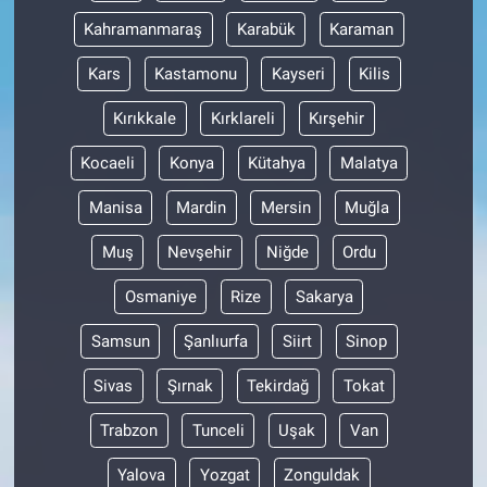
Kahramanmaraş
Karabük
Karaman
Kars
Kastamonu
Kayseri
Kilis
Kırıkkale
Kırklareli
Kırşehir
Kocaeli
Konya
Kütahya
Malatya
Manisa
Mardin
Mersin
Muğla
Muş
Nevşehir
Niğde
Ordu
Osmaniye
Rize
Sakarya
Samsun
Şanlıurfa
Siirt
Sinop
Sivas
Şırnak
Tekirdağ
Tokat
Trabzon
Tunceli
Uşak
Van
Yalova
Yozgat
Zonguldak