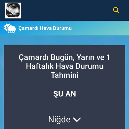
Gündem
Nöbetçi Eczaneler
Çamardı Hava Durumu
Ekonomi
Hava Durumu
Spor
Namaz Vakitleri
Çamardı Bugün, Yarın ve 1
Haftalık Hava Durumu
Magazin
Trafik Durumu
Tahmini
Tüm Haberler
Süper Lig Puan Durumu ve Fikstür
ŞU AN
İletişim
Tüm Manşetler
Künye
Son Dakika Haberleri
Niğde
Haber Arşivi