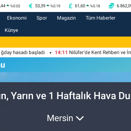
,44
53,39
61,60
6.862,0
%
0.02
%
0.19
%
0.18
Ekonomi
Spor
Magazin
Tüm Haberler
Künye
 hasadı başladı
14:11
Nilüfer'de Kent Rehberi ve İmar 
mu
n, Yarın ve 1 Haftalık Hava 
Mersin