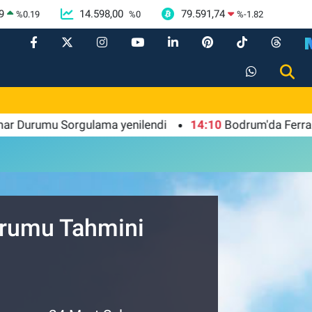
9
14.598,00
79.591,74
%
0.19
%
0
%
-1.82
Durumu Sorgulama yenilendi
14:10
Bodrum'da Ferrari'li de
Durumu Tahmini