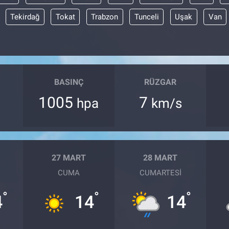
Tekirdağ
Tokat
Trabzon
Tunceli
Uşak
Van
BASINÇ
RÜZGAR
1005
7
hpa
km/s
27 MART
28 MART
CUMA
CUMARTESI
°
°
°
4
14
14