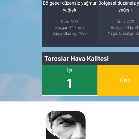
Bölgesel düzensiz yağmur
Bölgesel düzensiz 
yağışlı
yağışlı
Nem: %73
Nem: %72
Rüzgar: 14 km/h
Rüzgar: 14 km/
Yağış Olasılığı: %90
Yağış Olasılığı: %
Toroslar Hava Kalitesi
İyi
1
Orta