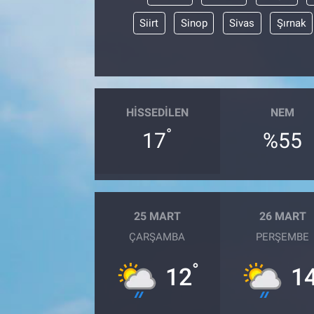
Siirt
Sinop
Sivas
Şırnak
HISSEDILEN
NEM
°
17
%55
25 MART
26 MART
ÇARŞAMBA
PERŞEMBE
°
12
1