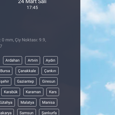
24 Mart Salı
17:45
: 0 mm, Çiy Noktası: 9.9,
57
Ardahan
Artvin
Aydın
Bursa
Çanakkale
Çankırı
işehir
Gaziantep
Giresun
Karabük
Karaman
Kars
Kütahya
Malatya
Manisa
akarya
Samsun
Şanlıurfa