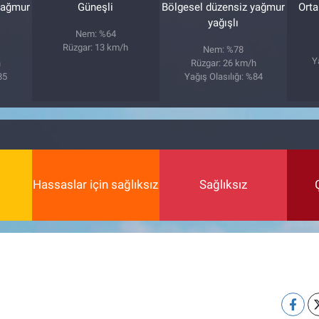
yağmur
Güneşli
Bölgesel düzensiz yağmur
Orta
yağışlı
Nem: %64
Rüzgar: 13 km/h
Nem: %78
Y
h
Rüzgar: 26 km/h
85
Yağış Olasılığı: %84
Hassaslar için sağlıksız
Sağlıksız