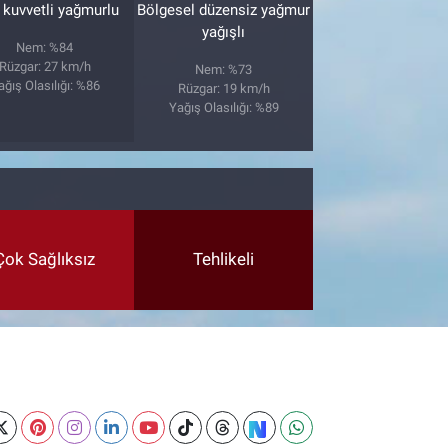
 kuvvetli yağmurlu
Bölgesel düzensiz yağmur
yağışlı
Nem: %84
Rüzgar: 27 km/h
Nem: %73
ağış Olasılığı: %86
Rüzgar: 19 km/h
Yağış Olasılığı: %89
Çok Sağlıksız
Tehlikeli