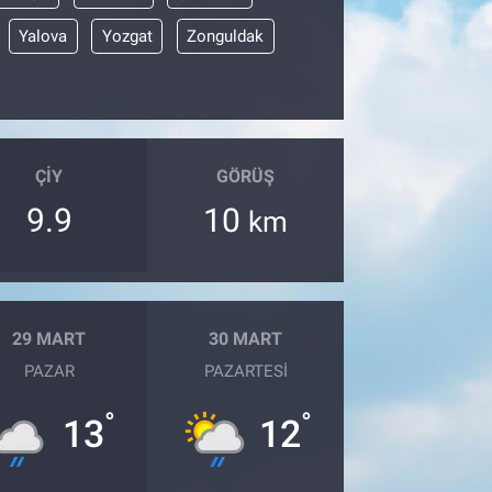
Yalova
Yozgat
Zonguldak
ÇIY
GÖRÜŞ
9.9
10
km
29 MART
30 MART
PAZAR
PAZARTESI
°
°
13
12