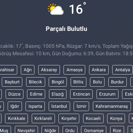
°
16
Parçalı Bulutlu
°
caklık: 17
, Basınç: 1005 hPa, Rüzgar: 7 km/s, Toplam Yağış
örüş Mesafesi: 10 km, Gün Doğumu: 6:39, Gün Batımı: 18:
rahisar
Ağrı
Aksaray
Amasya
Ankara
Antalya
Bayburt
Bilecik
Bingöl
Bitlis
Bolu
Burdur
Düzce
Edirne
Elazığ
Erzincan
Erzurum
Esk
y
Iğdır
Isparta
İstanbul
İzmir
Kahramanmaraş
Kırıkkale
Kırklareli
Kırşehir
Kocaeli
Konya
Muş
Nevşehir
Niğde
Ordu
Osmaniye
Rize
S