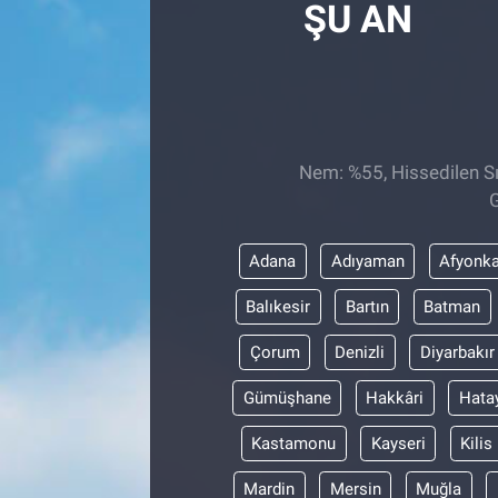
ŞU AN
Nem: %55, Hissedilen Sı
G
Adana
Adıyaman
Afyonka
Balıkesir
Bartın
Batman
Çorum
Denizli
Diyarbakır
Gümüşhane
Hakkâri
Hata
Kastamonu
Kayseri
Kilis
Mardin
Mersin
Muğla