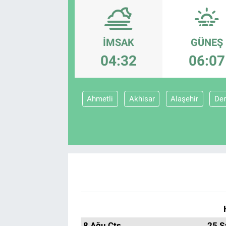
İMSAK
GÜNEŞ
04:32
06:07
Ahmetli
Akhisar
Alaşehir
Dem
8 Ağu Cts
25 S