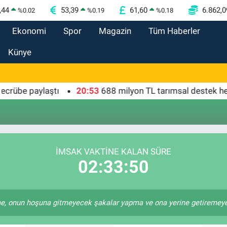
,44
53,39
61,60
6.862,0
%
0.02
%
0.19
%
0.18
Ekonomi
Spor
Magazin
Tüm Haberler
Künye
übe paylaştı
20:53
688 milyon TL tarımsal destek hesap
İMSAK VAKTİNE KALAN SÜRE
02:33:50
 onun hoşuna gitmeyecek şakalar yapma ve ona yerine getiremeyece