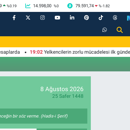
9
14.598,00
79.591,74
%
0.19
%
0
%
-1.82
larda
19:02
Yelkencilerin zorlu mücadelesi ilk günde nef
8 Ağustos 2026
25 Safer 1448
ğin bir söz verme. (Hadis-i Şerif)