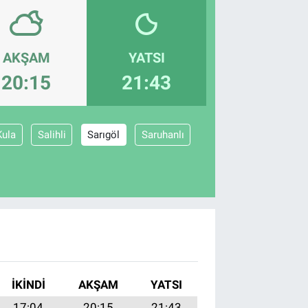
AKŞAM
YATSI
20:15
21:43
Kula
Salihli
Sarıgöl
Saruhanlı
İKINDI
AKŞAM
YATSI
17:04
20:15
21:43