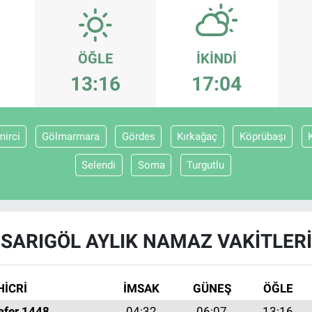
ÖĞLE
İKINDI
13:16
17:04
irci
Gölmarmara
Gördes
Kırkağaç
Köprübaşı
Selendi
Soma
Turgutlu
SARIGÖL AYLIK NAMAZ VAKITLERI
HİCRİ
İMSAK
GÜNEŞ
ÖĞLE
afer 1448
04:32
06:07
13:16