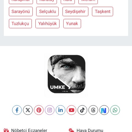
Sarayönü
Selçuklu
Seydişehir
Taşkent
Tuzlukçu
Yalıhüyük
Yunak
Nöbetçi Eczaneler
Hava Durumu