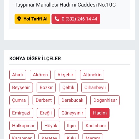
Taşpınar Mahallesi Hadimi Caddesi No:10C
Yol Tarifi Al
0 (332) 246 14 44
KONYA DIĞER İLÇELER
Ahırlı
Akören
Akşehir
Altınekin
Beyşehir
Bozkır
Çeltik
Cihanbeyli
Çumra
Derbent
Derebucak
Doğanhisar
Emirgazi
Ereğli
Güneysınır
Hadim
Halkapınar
Hüyük
Ilgın
Kadınhanı
Karapınar
Karatay
Kulu
Meram