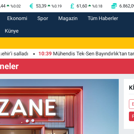
,44
53,39
61,60
6.862,0
%
0.02
%
0.19
%
0.18
Ekonomi
Spor
Magazin
Tüm Haberler
Künye
 salladı
10:39
Mühendis Tek-Sen Bayındırlık'tan tarihi ad
neler
K
E
P