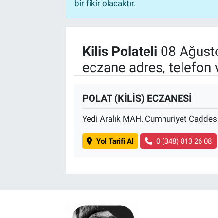
bir fikir olacaktır.
Kilis Polateli
08 Ağusto
eczane adres, telefon 
POLAT (KİLİS) ECZANESİ
Yedi Aralık MAH. Cumhuriyet Caddes
Yol Tarifi Al
0 (348) 813 26 08