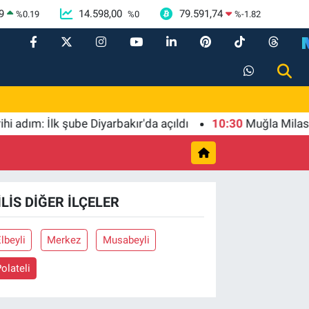
9
14.598,00
79.591,74
%
0.19
%
0
%
-1.82
ım: İlk şube Diyarbakır'da açıldı
10:30
Muğla Milas'ta '
ILIS DIĞER İLÇELER
lbeyli
Merkez
Musabeyli
olateli