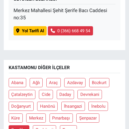
Merkez Mahallesi Şehit Şerife Bacı Caddesi
no:35
Yol Tarifi Al
0 (366) 668 49 54
KASTAMONU DIĞER İLÇELER
Abana
Ağlı
Araç
Azdavay
Bozkurt
Çatalzeytin
Cide
Daday
Devrekani
Doğanyurt
Hanönü
İhsangazi
İnebolu
Küre
Merkez
Pınarbaşı
Şenpazar