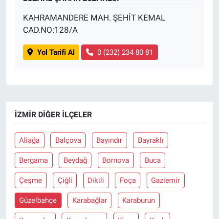
KAHRAMANDERE MAH. ŞEHİT KEMAL
CAD.NO:128/A
Yol Tarifi Al
0 (232) 234 80 81
İZMIR DIĞER İLÇELER
Aliağa
Balçova
Bayındır
Bayraklı
Bergama
Beydağ
Bornova
Buca
Çeşme
Çiğli
Dikili
Foça
Gaziemir
Güzelbahçe
Karabağlar
Karaburun