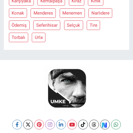
Karşıyaka
Kemalpaşa
Kiraz
Kınık
Konak
Menderes
Menemen
Narlıdere
Ödemiş
Seferihisar
Selçuk
Tire
Torbalı
Urla