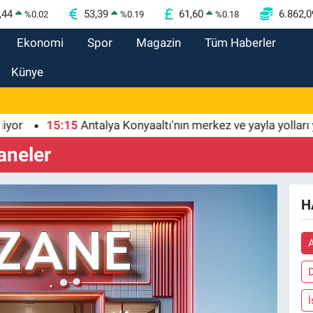
,44
53,39
61,60
6.862,0
%
0.02
%
0.19
%
0.18
Ekonomi
Spor
Magazin
Tüm Haberler
Künye
15:15
Antalya Konyaaltı'nın merkez ve yayla yolları yeni
aneler
H
A