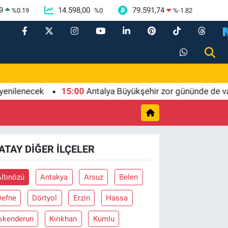
9
14.598,00
79.591,74
%
0.19
%
0
%
-1.82
lenecek
15:00
Antalya Büyükşehir zor gününde de vatan
ATAY DIĞER İLÇELER
ltınözü
Antakya
Arsuz
Belen
Defne
Dörtyol
Erzin
Hassa
İskenderun
Kırıkhan
Kumlu