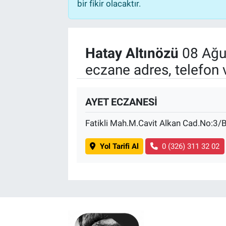
bir fikir olacaktır.
Hatay Altınözü
08 Ağu
eczane adres, telefon 
AYET ECZANESİ
Fatikli Mah.M.Cavit Alkan Cad.No:3/
Yol Tarifi Al
0 (326) 311 32 02