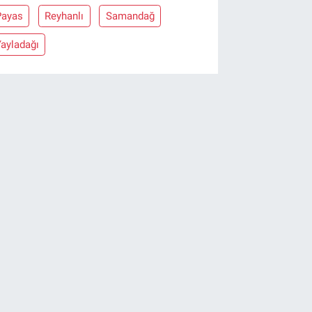
Payas
Reyhanlı
Samandağ
ayladağı