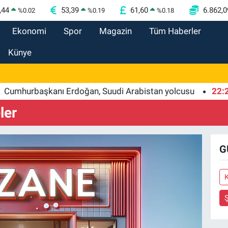
,44
53,39
61,60
6.862,0
%
0.02
%
0.19
%
0.18
Ekonomi
Spor
Magazin
Tüm Haberler
Künye
hurbaşkanı Erdoğan, Suudi Arabistan yolcusu
22:24
Bu
ler
G
K
Ş