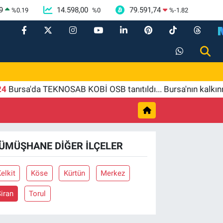
9
14.598,00
79.591,74
%
0.19
%
0
%
-1.82
rsa'da TEKNOSAB KOBİ OSB tanıtıldı... Bursa'nın kalkınma 
ÜMÜŞHANE DIĞER İLÇELER
elkit
Köse
Kürtün
Merkez
iran
Torul