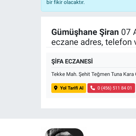
bir fikir olacaktır.
Gümüşhane Şiran
07 
eczane adres, telefon 
ŞİFA ECZANESİ
Tekke Mah. Şehit Teğmen Tuna Kar
Yol Tarifi Al
0 (456) 511 84 01