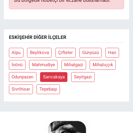
ESKIŞEHIR DIĞER İLÇELER
Alpu
Beylikova
Çifteler
Günyüzü
Han
İnönü
Mahmudiye
Mihalgazi
Mihalıççık
Odunpazarı
Sarıcakaya
Seyitgazi
Sivrihisar
Tepebaşı