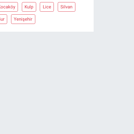
Kocaköy
Kulp
Lice
Silvan
Sur
Yenişehir