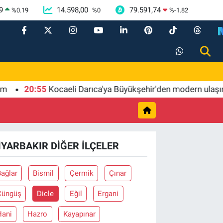
9
14.598,00
79.591,74
%
0.19
%
0
%
-1.82
20:55
Kocaeli Darıca'ya Büyükşehir'den modern ulaşım yat
IYARBAKIR DIĞER İLÇELER
ağlar
Bismil
Çermik
Çınar
Çüngüş
Dicle
Eğil
Ergani
Hani
Hazro
Kayapınar