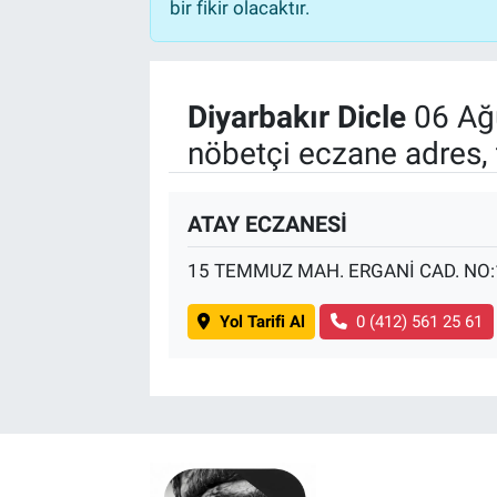
bir fikir olacaktır.
Diyarbakır Dicle
06 Ağ
nöbetçi eczane adres, 
ATAY ECZANESİ
15 TEMMUZ MAH. ERGANİ CAD. NO:
Yol Tarifi Al
0 (412) 561 25 61