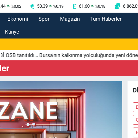
,44
53,39
61,60
6.862,0
%
0.02
%
0.19
%
0.18
Ekonomi
Spor
Magazin
Tüm Haberler
Künye
tanıtıldı... Bursa'nın kalkınma yolculuğunda yeni dönem
ler
D
B