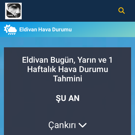
Gündem
Nöbetçi Eczaneler
Eldivan Hava Durumu
Ekonomi
Hava Durumu
Spor
Namaz Vakitleri
Eldivan Bugün, Yarın ve 1
Haftalık Hava Durumu
Magazin
Trafik Durumu
Tahmini
Tüm Haberler
Süper Lig Puan Durumu ve Fikstür
ŞU AN
İletişim
Tüm Manşetler
Künye
Son Dakika Haberleri
Çankırı
Haber Arşivi