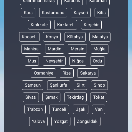
Kahramanmaraş
Karabük
Karaman
Kars
Kastamonu
Kayseri
Kilis
Kırıkkale
Kırklareli
Kırşehir
Kocaeli
Konya
Kütahya
Malatya
Manisa
Mardin
Mersin
Muğla
Muş
Nevşehir
Niğde
Ordu
Osmaniye
Rize
Sakarya
Samsun
Şanlıurfa
Siirt
Sinop
Sivas
Şırnak
Tekirdağ
Tokat
Trabzon
Tunceli
Uşak
Van
Yalova
Yozgat
Zonguldak