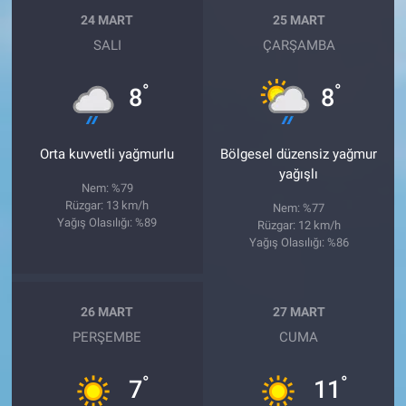
24 MART
25 MART
SALI
ÇARŞAMBA
°
°
8
8
Orta kuvvetli yağmurlu
Bölgesel düzensiz yağmur
yağışlı
Nem: %79
Rüzgar: 13 km/h
Nem: %77
Yağış Olasılığı: %89
Rüzgar: 12 km/h
Yağış Olasılığı: %86
26 MART
27 MART
PERŞEMBE
CUMA
°
°
7
11