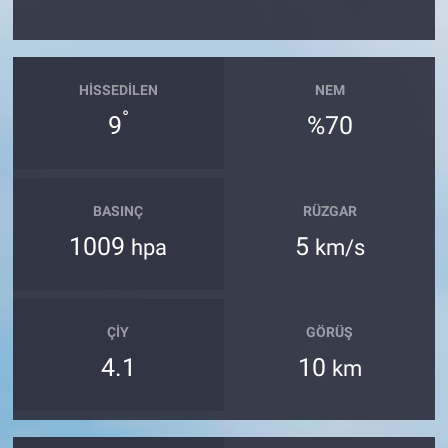
HISSEDILEN
NEM
°
9
%70
BASINÇ
RÜZGAR
1009
5
hpa
km/s
ÇIY
GÖRÜŞ
4.1
10
km