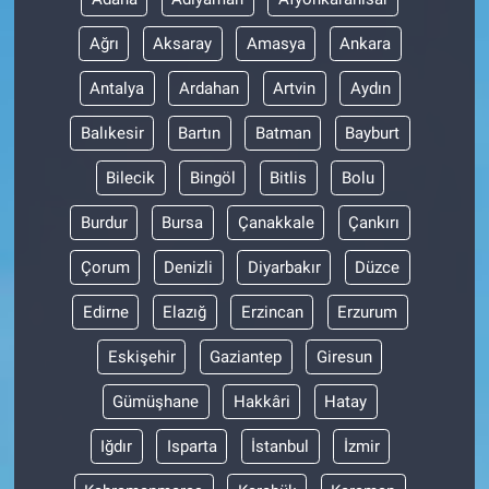
Ağrı
Aksaray
Amasya
Ankara
Antalya
Ardahan
Artvin
Aydın
Balıkesir
Bartın
Batman
Bayburt
Bilecik
Bingöl
Bitlis
Bolu
Burdur
Bursa
Çanakkale
Çankırı
Çorum
Denizli
Diyarbakır
Düzce
Edirne
Elazığ
Erzincan
Erzurum
Eskişehir
Gaziantep
Giresun
Gümüşhane
Hakkâri
Hatay
Iğdır
Isparta
İstanbul
İzmir