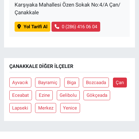
Karşıyaka Mahallesi Özen Sokak No:4/A Çan/
Çanakkale
Yol Tarifi Al
0 (286) 416 06 04
ÇANAKKALE DIĞER İLÇELER
Ayvacık
Bayramiç
Biga
Bozcaada
Çan
Eceabat
Ezine
Gelibolu
Gökçeada
Lapseki
Merkez
Yenice