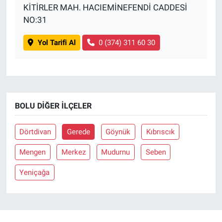
KİTİRLER MAH. HACIEMİNEFENDİ CADDESİ
NO:31
Yol Tarifi Al
0 (374) 311 60 30
BOLU DIĞER İLÇELER
Dörtdivan
Gerede
Göynük
Kıbrıscık
Mengen
Merkez
Mudurnu
Seben
Yeniçağa