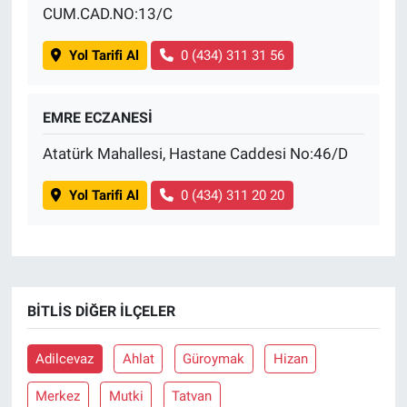
CUM.CAD.NO:13/C
Yol Tarifi Al
0 (434) 311 31 56
EMRE ECZANESİ
Atatürk Mahallesi, Hastane Caddesi No:46/D
Yol Tarifi Al
0 (434) 311 20 20
BITLIS DIĞER İLÇELER
Adilcevaz
Ahlat
Güroymak
Hizan
Merkez
Mutki
Tatvan