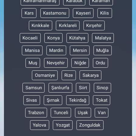
Kahramanmaraş
Karabük
Karaman
Kars
Kastamonu
Kayseri
Kilis
Kırıkkale
Kırklareli
Kırşehir
Kocaeli
Konya
Kütahya
Malatya
Manisa
Mardin
Mersin
Muğla
Muş
Nevşehir
Niğde
Ordu
Osmaniye
Rize
Sakarya
Samsun
Şanlıurfa
Siirt
Sinop
Sivas
Şırnak
Tekirdağ
Tokat
Trabzon
Tunceli
Uşak
Van
Yalova
Yozgat
Zonguldak