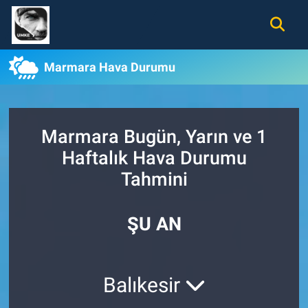
Gündem
Nöbetçi Eczaneler
Marmara Hava Durumu
Ekonomi
Hava Durumu
Spor
Namaz Vakitleri
Marmara Bugün, Yarın ve 1
Haftalık Hava Durumu
Magazin
Trafik Durumu
Tahmini
Tüm Haberler
Süper Lig Puan Durumu ve Fikstür
ŞU AN
İletişim
Tüm Manşetler
Künye
Son Dakika Haberleri
Balıkesir
Haber Arşivi