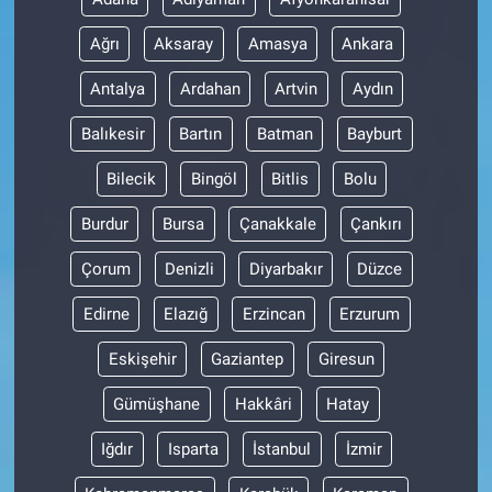
Ağrı
Aksaray
Amasya
Ankara
Antalya
Ardahan
Artvin
Aydın
Balıkesir
Bartın
Batman
Bayburt
Bilecik
Bingöl
Bitlis
Bolu
Burdur
Bursa
Çanakkale
Çankırı
Çorum
Denizli
Diyarbakır
Düzce
Edirne
Elazığ
Erzincan
Erzurum
Eskişehir
Gaziantep
Giresun
Gümüşhane
Hakkâri
Hatay
Iğdır
Isparta
İstanbul
İzmir