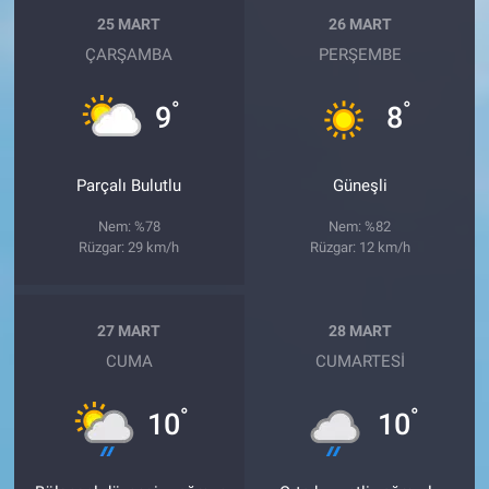
25 MART
26 MART
ÇARŞAMBA
PERŞEMBE
°
°
9
8
Parçalı Bulutlu
Güneşli
Nem: %78
Nem: %82
Rüzgar: 29 km/h
Rüzgar: 12 km/h
27 MART
28 MART
CUMA
CUMARTESI
°
°
10
10