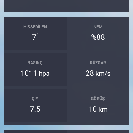
HISSEDILEN
NEM
°
7
%88
BASINÇ
RÜZGAR
1011
28
hpa
km/s
ÇIY
GÖRÜŞ
7.5
10
km