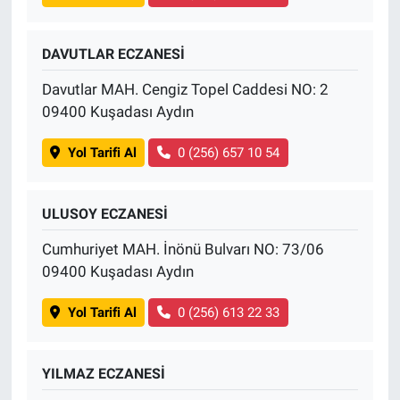
DAVUTLAR ECZANESİ
Davutlar MAH. Cengiz Topel Caddesi NO: 2
09400 Kuşadası Aydın
Yol Tarifi Al
0 (256) 657 10 54
ULUSOY ECZANESİ
Cumhuriyet MAH. İnönü Bulvarı NO: 73/06
09400 Kuşadası Aydın
Yol Tarifi Al
0 (256) 613 22 33
YILMAZ ECZANESİ