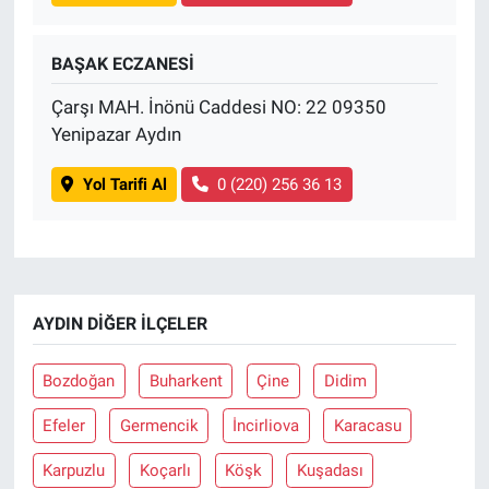
BAŞAK ECZANESİ
Çarşı MAH. İnönü Caddesi NO: 22 09350
Yenipazar Aydın
Yol Tarifi Al
0 (220) 256 36 13
AYDIN DIĞER İLÇELER
Bozdoğan
Buharkent
Çine
Didim
Efeler
Germencik
İncirliova
Karacasu
Karpuzlu
Koçarlı
Köşk
Kuşadası