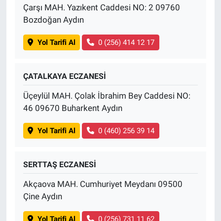
Çarşı MAH. Yazıkent Caddesi NO: 2 09760
Bozdoğan Aydın
Yol Tarifi Al
0 (256) 414 12 17
ÇATALKAYA ECZANESİ
Üçeylül MAH. Çolak İbrahim Bey Caddesi NO:
46 09670 Buharkent Aydın
Yol Tarifi Al
0 (460) 256 39 14
SERTTAŞ ECZANESİ
Akçaova MAH. Cumhuriyet Meydanı 09500
Çine Aydın
Yol Tarifi Al
0 (256) 731 11 62