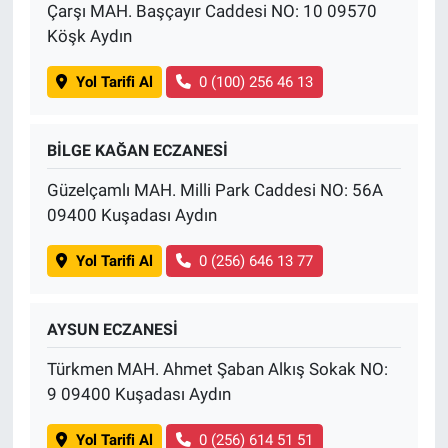
Çarşı MAH. Başçayır Caddesi NO: 10 09570
Köşk Aydın
Yol Tarifi Al
0 (100) 256 46 13
BİLGE KAĞAN ECZANESİ
Güzelçamlı MAH. Milli Park Caddesi NO: 56A
09400 Kuşadası Aydın
Yol Tarifi Al
0 (256) 646 13 77
AYSUN ECZANESİ
Türkmen MAH. Ahmet Şaban Alkış Sokak NO:
9 09400 Kuşadası Aydın
Yol Tarifi Al
0 (256) 614 51 51