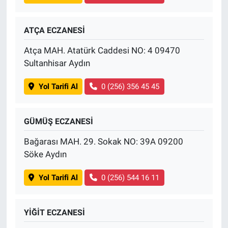
ATÇA ECZANESİ
Atça MAH. Atatürk Caddesi NO: 4 09470
Sultanhisar Aydın
Yol Tarifi Al
0 (256) 356 45 45
GÜMÜŞ ECZANESİ
Bağarası MAH. 29. Sokak NO: 39A 09200
Söke Aydın
Yol Tarifi Al
0 (256) 544 16 11
YİĞİT ECZANESİ