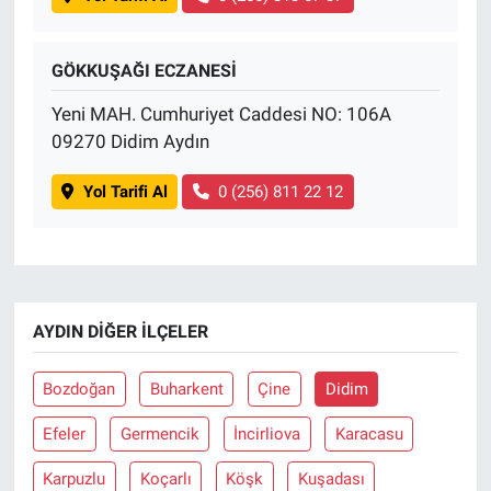
GÖKKUŞAĞI ECZANESİ
Yeni MAH. Cumhuriyet Caddesi NO: 106A
09270 Didim Aydın
Yol Tarifi Al
0 (256) 811 22 12
AYDIN DIĞER İLÇELER
Bozdoğan
Buharkent
Çine
Didim
Efeler
Germencik
İncirliova
Karacasu
Karpuzlu
Koçarlı
Köşk
Kuşadası