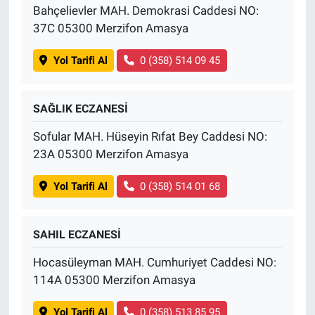
Bahçelievler MAH. Demokrasi Caddesi NO:
37C 05300 Merzifon Amasya
Yol Tarifi Al
0 (358) 514 09 45
SAĞLIK ECZANESİ
Sofular MAH. Hüseyin Rıfat Bey Caddesi NO:
23A 05300 Merzifon Amasya
Yol Tarifi Al
0 (358) 514 01 68
SAHIL ECZANESİ
Hocasüleyman MAH. Cumhuriyet Caddesi NO:
114A 05300 Merzifon Amasya
Yol Tarifi Al
0 (358) 513 85 95