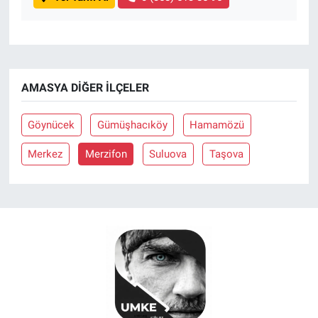
AMASYA DIĞER İLÇELER
Göynücek
Gümüşhacıköy
Hamamözü
Merkez
Merzifon
Suluova
Taşova