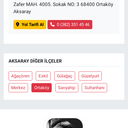
Zafer MAH. 4005. Sokak NO: 3 68400 Ortaköy
Aksaray
Yol Tarifi Al
0 (382) 351 45 46
AKSARAY DIĞER İLÇELER
Ağaçören
Eskil
Gülağaç
Güzelyurt
Merkez
Ortaköy
Sarıyahşi
Sultanhanı