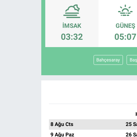
İMSAK
GÜNEŞ
03:32
05:07
Bahçesaray
Baş
8 Ağu Cts
25 S
9 Ağu Paz
26 S