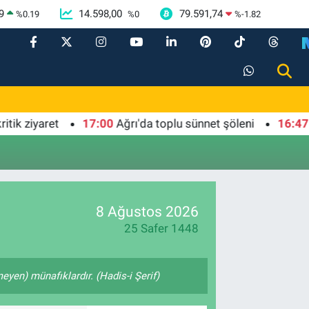
9
14.598,00
79.591,74
%
0.19
%
0
%
-1.82
 ziyaret
17:00
Ağrı'da toplu sünnet şöleni
16:47
Osm
8 Ağustos 2026
25 Safer 1448
yen) münafıklardır. (Hadis-i Şerif)