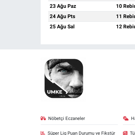
23 Ağu Paz
10 Rebi
24 Ağu Pts
11 Rebi
25 Ağu Sal
12 Rebi
Nöbetçi Eczaneler
H
Süper Lig Puan Durumu ve Fikstür
Tü