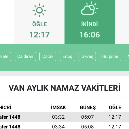
ÖĞLE
İKINDI
12:17
16:06
kale
Çaldıran
Çatak
Erciş
Gevaş
Gürpınar
VAN AYLIK NAMAZ VAKITLERI
HİCRİ
İMSAK
GÜNEŞ
ÖĞLE
afer 1448
03:32
05:07
12:17
afer 1448
03:34
05:08
12:17