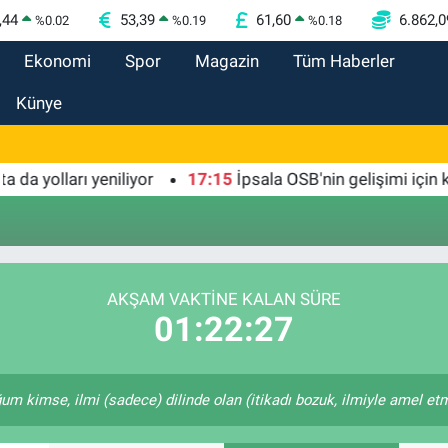
,44
53,39
61,60
6.862,0
%
0.02
%
0.19
%
0.18
Ekonomi
Spor
Magazin
Tüm Haberler
Künye
yolları yeniliyor
17:15
İpsala OSB'nin gelişimi için kritik
AKŞAM VAKTİNE KALAN SÜRE
01:22:27
kimse, ilmi (sadece) dilinde olan (itikadı bozuk, ilmiyle amel etme