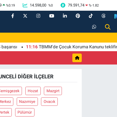
9
14.598,00
79.591,74
%
0.19
%
0
%
-1.82
rısı
11:16
TBMM'de Çocuk Koruma Kanunu teklifinin il
UNCELI DIĞER İLÇELER
Çemişgezek
Hozat
Mazgirt
Merkez
Nazımiye
Ovacık
Pertek
Pülümür