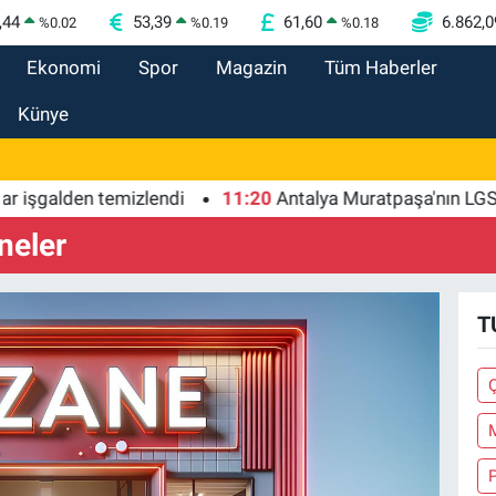
,44
53,39
61,60
6.862,0
%
0.02
%
0.19
%
0.18
Ekonomi
Spor
Magazin
Tüm Haberler
Künye
galden temizlendi
11:20
Antalya Muratpaşa'nın LGS başa
neler
T