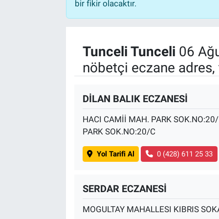
bir fikir olacaktır.
Tunceli Tunceli
06 Ağu
nöbetçi eczane adres, 
DİLAN BALIK ECZANESİ
HACI CAMİİ MAH. PARK SOK.NO:20
PARK SOK.NO:20/C
Yol Tarifi Al
0 (428) 611 25 33
SERDAR ECZANESİ
MOGULTAY MAHALLESI KIBRIS SOK