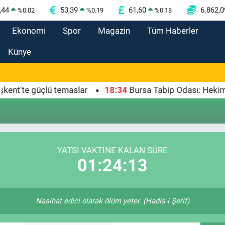
,44
53,39
61,60
6.862,0
%
0.02
%
0.19
%
0.18
Ekonomi
Spor
Magazin
Tüm Haberler
Künye
t'te güçlü temaslar
18:34
Bursa Tabip Odası: Hekimlik 
i
YATSI VAKTİNE KALAN SÜRE
01:24:13
Nasihat edici olarak ölüm yeter. (Hadis-i Şerif)