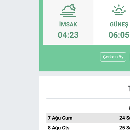
İMSAK
GÜNEŞ
04:23
06:05
Çerkezköy
7 Ağu Cum
24 S
8 Ağu Cts
25 S