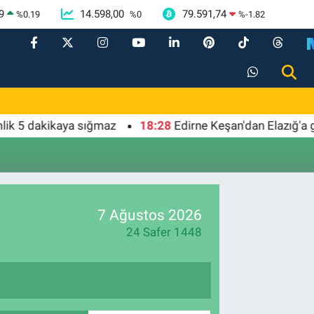
9
14.598,00
79.591,74
%
0.19
%
0
%
-1.82
5 dakikaya sığmaz
18:28
Edirne Keşan'dan Elazığ'a gönü
7 Ağustos 2026
24 Safer 1448