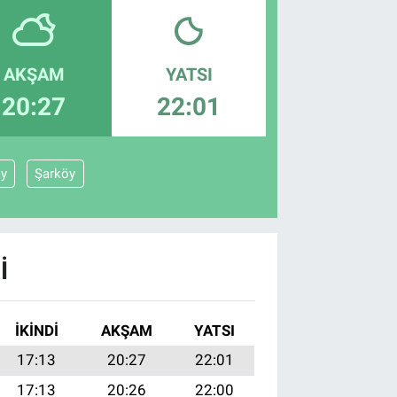
AKŞAM
YATSI
20:27
22:01
ay
Şarköy
I
İKINDI
AKŞAM
YATSI
17:13
20:27
22:01
17:13
20:26
22:00