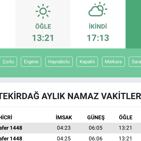
ÖĞLE
İKINDI
13:21
17:13
Çorlu
Ergene
Hayrabolu
Kapaklı
Malkara
Sar
TEKIRDAĞ AYLIK NAMAZ VAKITLER
HİCRİ
İMSAK
GÜNEŞ
ÖĞLE
afer 1448
04:23
06:05
13:21
afer 1448
04:25
06:06
13:21