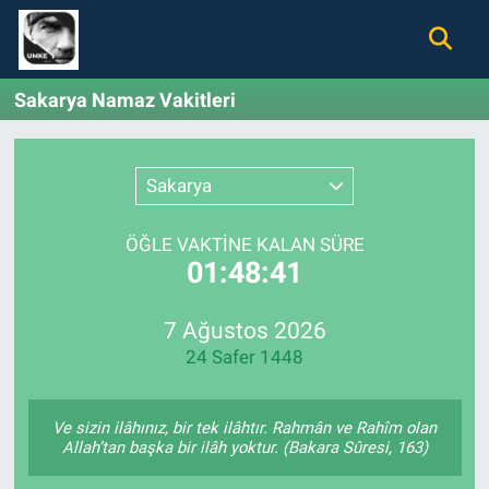
Gündem
Nöbetçi Eczaneler
Sakarya Namaz Vakitleri
Ekonomi
Hava Durumu
Sakarya
Spor
Namaz Vakitleri
ÖĞLE VAKTİNE KALAN SÜRE
Magazin
Trafik Durumu
01:48:41
Tüm Haberler
Süper Lig Puan Durumu ve Fikstür
7 Ağustos 2026
24 Safer 1448
İletişim
Tüm Manşetler
Künye
Son Dakika Haberleri
Ve sizin ilâhınız, bir tek ilâhtır. Rahmân ve Rahîm olan
Allah’tan başka bir ilâh yoktur. (Bakara Sûresi, 163)
Haber Arşivi