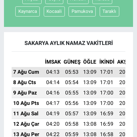
Kaynarca
Kocaali
Pamukova
Taraklı
SAKARYA AYLIK NAMAZ VAKITLERI
İMSAK
GÜNEŞ
ÖĞLE
İKINDI
AKŞAM
7 Ağu Cum
04:13
05:53
13:09
17:01
20:15
8 Ağu Cts
04:14
05:54
13:09
17:01
20:14
9 Ağu Paz
04:16
05:55
13:09
17:00
20:13
10 Ağu Pts
04:17
05:56
13:09
17:00
20:11
11 Ağu Sal
04:19
05:57
13:09
16:59
20:10
12 Ağu Çar
04:20
05:58
13:08
16:59
20:09
13 Ağu Per
04:22
05:59
13:08
16:58
20:07