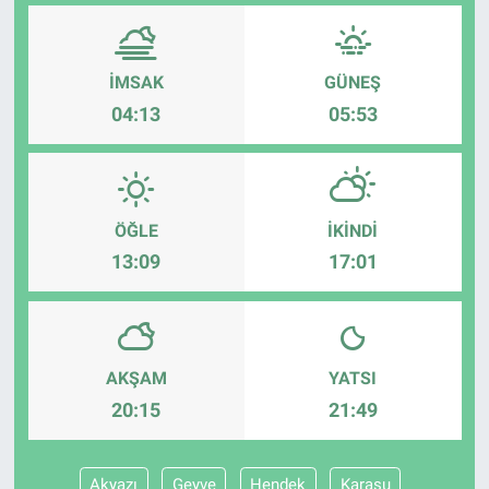
İMSAK
GÜNEŞ
04:13
05:53
ÖĞLE
İKINDI
13:09
17:01
AKŞAM
YATSI
20:15
21:49
Akyazı
Geyve
Hendek
Karasu