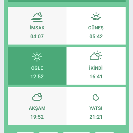
İMSAK
GÜNEŞ
04:07
05:42
ÖĞLE
İKINDI
12:52
16:41
AKŞAM
YATSI
19:52
21:21