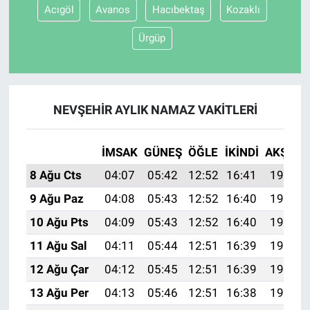
Acıgöl
Avanos
Hacıbektaş
Kozaklı
Ürgüp
NEVŞEHIR AYLIK NAMAZ VAKITLERI
İMSAK
GÜNEŞ
ÖĞLE
İKINDI
AKŞAM
8 Ağu Cts
04:07
05:42
12:52
16:41
19:52
9 Ağu Paz
04:08
05:43
12:52
16:40
19:51
10 Ağu Pts
04:09
05:43
12:52
16:40
19:50
11 Ağu Sal
04:11
05:44
12:51
16:39
19:49
12 Ağu Çar
04:12
05:45
12:51
16:39
19:47
13 Ağu Per
04:13
05:46
12:51
16:38
19:46