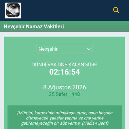
Gündem
Nöbetçi Eczaneler
Nevşehir Namaz Vakitleri
Ekonomi
Hava Durumu
Nevşehir
Spor
Namaz Vakitleri
İKINDI VAKTİNE KALAN SÜRE
Magazin
Trafik Durumu
02:16:54
Tüm Haberler
Süper Lig Puan Durumu ve Fikstür
8 Ağustos 2026
25 Safer 1448
İletişim
Tüm Manşetler
Künye
Son Dakika Haberleri
(Mümin) kardeşinle münakaşa etme, onun hoşuna
gitmeyecek şakalar yapma ve ona yerine
getiremeyeceğin bir söz verme. (Hadis-i Şerif)
Haber Arşivi