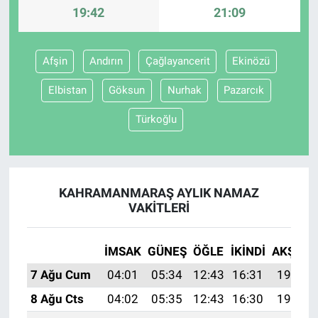
19:42
21:09
Afşin
Andırın
Çağlayancerit
Ekinözü
Elbistan
Göksun
Nurhak
Pazarcık
Türkoğlu
KAHRAMANMARAŞ AYLIK NAMAZ
VAKITLERI
İMSAK
GÜNEŞ
ÖĞLE
İKINDI
AKŞAM
7 Ağu Cum
04:01
05:34
12:43
16:31
19:42
8 Ağu Cts
04:02
05:35
12:43
16:30
19:41