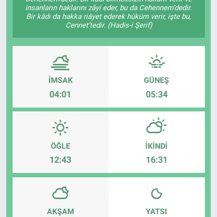
insanların haklarını zâyi eder, bu da Cehennem’dedir.
Bir kâdı da hakka riâyet ederek hüküm verir, işte bu,
Cennet’tedir. (Hadis-i Şerif)
İMSAK
GÜNEŞ
04:01
05:34
ÖĞLE
İKINDI
12:43
16:31
AKŞAM
YATSI