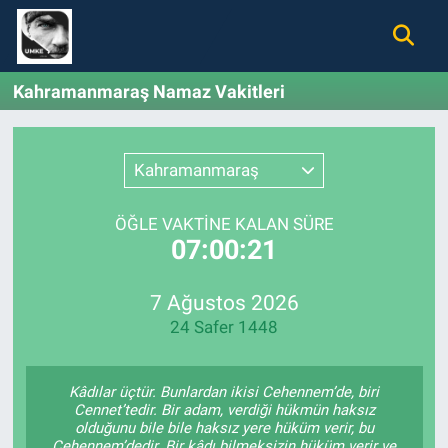
Gündem
Nöbetçi Eczaneler
Kahramanmaraş Namaz Vakitleri
Ekonomi
Hava Durumu
Kahramanmaraş
Spor
Namaz Vakitleri
ÖĞLE VAKTİNE KALAN SÜRE
Magazin
Trafik Durumu
07:00:21
Tüm Haberler
Süper Lig Puan Durumu ve Fikstür
7 Ağustos 2026
24 Safer 1448
İletişim
Tüm Manşetler
Künye
Son Dakika Haberleri
Kâdılar üçtür. Bunlardan ikisi Cehennem’de, biri
Cennet’tedir. Bir adam, verdiği hükmün haksız
olduğunu bile bile haksız yere hüküm verir, bu
Haber Arşivi
Cehennem’dedir. Bir kâdı bilmeksizin hüküm verir ve