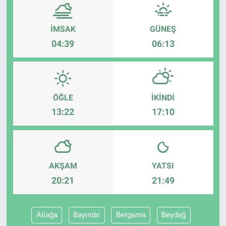
İMSAK
GÜNEŞ
04:39
06:13
ÖĞLE
İKINDI
13:22
17:10
AKŞAM
YATSI
20:21
21:49
Aliağa
Bayındır
Bergama
Beydağ