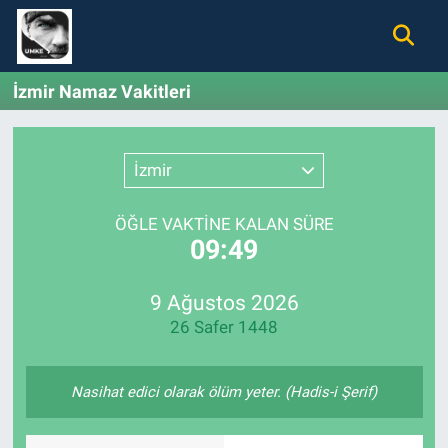
Gündem
Nöbetçi Eczaneler
İzmir Namaz Vakitleri
Ekonomi
Hava Durumu
İzmir
Spor
Namaz Vakitleri
ÖĞLE VAKTİNE KALAN SÜRE
Magazin
Trafik Durumu
09:49
Tüm Haberler
Süper Lig Puan Durumu ve Fikstür
9 Ağustos 2026
26 Safer 1448
İletişim
Tüm Manşetler
Künye
Son Dakika Haberleri
Nasihat edici olarak ölüm yeter. (Hadis-i Şerif)
Haber Arşivi