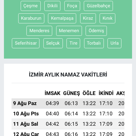
Çeşme
Dikili
Foça
Güzelbahçe
Karaburun
Kemalpaşa
Kiraz
Kınık
Menderes
Menemen
Ödemiş
Seferihisar
Selçuk
Tire
Torbalı
Urla
İZMIR AYLIK NAMAZ VAKITLERI
İMSAK
GÜNEŞ
ÖĞLE
İKINDI
AKŞAM
9 Ağu Paz
04:39
06:13
13:22
17:10
20:21
10 Ağu Pts
04:40
06:14
13:22
17:10
20:20
11 Ağu Sal
04:42
06:15
13:22
17:09
20:19
12 Ağu Çar
04:43
06:16
13:22
17:09
20:17