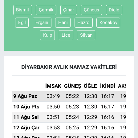
Bismil
Çermik
Çınar
Çüngüş
Dicle
Eğil
Ergani
Hani
Hazro
Kocaköy
Kulp
Lice
Silvan
DIYARBAKIR AYLIK NAMAZ VAKITLERI
İMSAK
GÜNEŞ
ÖĞLE
İKINDI
AKŞAM
9 Ağu Paz
03:49
05:22
12:30
16:17
19:28
10 Ağu Pts
03:50
05:23
12:30
16:17
19:26
11 Ağu Sal
03:51
05:24
12:29
16:16
19:25
12 Ağu Çar
03:53
05:25
12:29
16:16
19:24