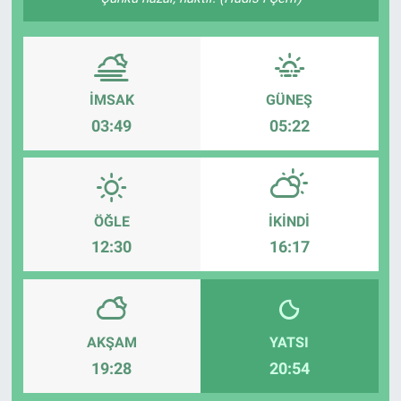
İMSAK
GÜNEŞ
03:49
05:22
ÖĞLE
İKINDI
12:30
16:17
AKŞAM
YATSI
19:28
20:54